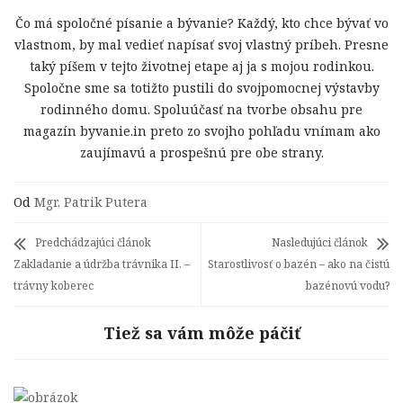
Čo má spoločné písanie a bývanie? Každý, kto chce bývať vo
vlastnom, by mal vedieť napísať svoj vlastný príbeh. Presne
taký píšem v tejto životnej etape aj ja s mojou rodinkou.
Spoločne sme sa totižto pustili do svojpomocnej výstavby
rodinného domu. Spoluúčasť na tvorbe obsahu pre
magazín byvanie.in preto zo svojho pohľadu vnímam ako
zaujímavú a prospešnú pre obe strany.
Od
Mgr. Patrik Putera
Predchádzajúci článok
Nasledujúci článok
Zakladanie a údržba trávnika II. –
Starostlivosť o bazén – ako na čistú
trávny koberec
bazénovú vodu?
Tiež sa vám môže páčiť