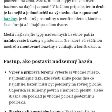
položené na zemi. Avšak, niektoré typy nadzemných
bazénov sa dajú aj zapustiť. V každom prípade,
tento druh
je lacnejší a jednoduchší na výstavbu ako zapustené
bazény
. Je vhodný pre rodiny s menšími deťmi, ktoré sa
často hrajú a behajú po celom dvore.
Medzi najčastejšie typy nadzemných bazénov patria
nafukovacie bazény
s prstencom (tie, ktoré sú väčšinou
modré) a
montované bazény
s vonkajšou konštrukciou.
Postup, ako postaviť nadzemný bazén
Výber a príprava terénu
: Vyberte si vhodné miesto,
najideálnejšie také, kde svieti slnko počas dňa čo
najdlhšie. Bazén musí byť položený na rovnej ploche.
Odporúča sa hlinený povrch s nánosom piesku, alebo
dlažba. Na podklad je vhodné položiť geotextilnú
podložku.
Stavba nafukovacieho bazéna
: Bazén položte na