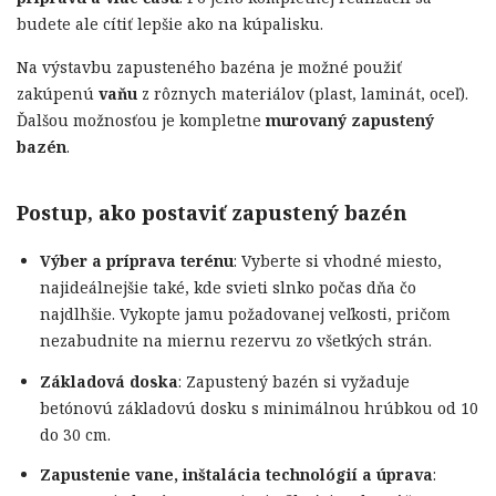
budete ale cítiť lepšie ako na kúpalisku.
Na výstavbu zapusteného bazéna je možné použiť
zakúpenú
vaňu
z rôznych materiálov (plast, laminát, oceľ).
Ďalšou možnosťou je kompletne
murovaný zapustený
bazén
.
Postup, ako postaviť zapustený bazén
Výber a príprava terénu
: Vyberte si vhodné miesto,
najideálnejšie také, kde svieti slnko počas dňa čo
najdlhšie. Vykopte jamu požadovanej veľkosti, pričom
nezabudnite na miernu rezervu zo všetkých strán.
Základová doska
: Zapustený bazén si vyžaduje
betónovú základovú dosku s minimálnou hrúbkou od 10
do 30 cm.
Zapustenie vane, inštalácia technológií a úprava
: