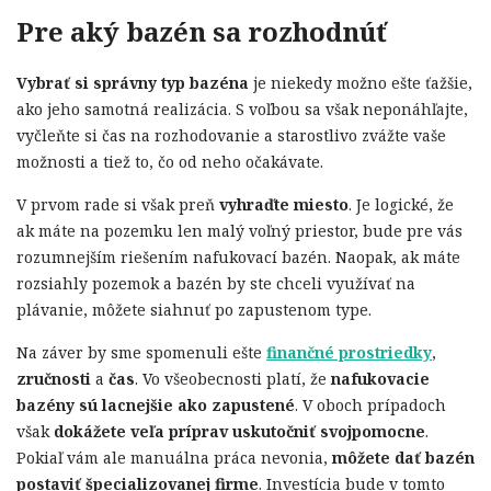
Pre aký bazén sa rozhodnúť
Vybrať si správny typ bazéna
je niekedy možno ešte ťažšie,
ako jeho samotná realizácia. S voľbou sa však neponáhľajte,
vyčleňte si čas na rozhodovanie a starostlivo zvážte vaše
možnosti a tiež to, čo od neho očakávate.
V prvom rade si však preň
vyhraďte miesto
. Je logické, že
ak máte na pozemku len malý voľný priestor, bude pre vás
rozumnejším riešením nafukovací bazén. Naopak, ak máte
rozsiahly pozemok a bazén by ste chceli využívať na
plávanie, môžete siahnuť po zapustenom type.
Na záver by sme spomenuli ešte
finančné prostriedky
,
zručnosti
a
čas
. Vo všeobecnosti platí, že
nafukovacie
bazény sú lacnejšie ako zapustené
. V oboch prípadoch
však
dokážete veľa príprav uskutočniť svojpomocne
.
Pokiaľ vám ale manuálna práca nevonia,
môžete dať bazén
postaviť špecializovanej firme
. Investícia bude v tomto