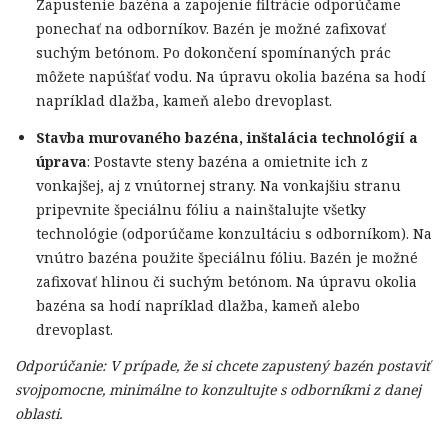
Zapustenie bazéna a zapojenie filtrácie odporúčame
ponechať na odborníkov. Bazén je možné zafixovať
suchým betónom. Po dokončení spomínaných prác
môžete napúšťať vodu. Na úpravu okolia bazéna sa hodí
napríklad dlažba, kameň alebo drevoplast.
Stavba murovaného bazéna, inštalácia technológií a
úprava
: Postavte steny bazéna a omietnite ich z
vonkajšej, aj z vnútornej strany. Na vonkajšiu stranu
pripevnite špeciálnu fóliu a nainštalujte všetky
technológie (odporúčame konzultáciu s odborníkom). Na
vnútro bazéna použite špeciálnu fóliu. Bazén je možné
zafixovať hlinou či suchým betónom. Na úpravu okolia
bazéna sa hodí napríklad dlažba, kameň alebo
drevoplast.
Odporúčanie: V prípade, že si chcete zapustený bazén postaviť
svojpomocne, minimálne to konzultujte s odborníkmi z danej
oblasti.