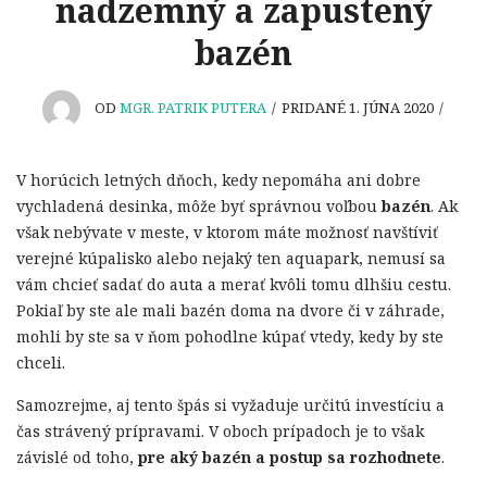
nadzemný a zapustený
bazén
OD
MGR. PATRIK PUTERA
/
PRIDANÉ 1. JÚNA 2020
/
V horúcich letných dňoch, kedy nepomáha ani dobre
vychladená desinka, môže byť správnou voľbou
bazén
. Ak
však nebývate v meste, v ktorom máte možnosť navštíviť
verejné kúpalisko alebo nejaký ten aquapark, nemusí sa
vám chcieť sadať do auta a merať kvôli tomu dlhšiu cestu.
Pokiaľ by ste ale mali bazén doma na dvore či v záhrade,
mohli by ste sa v ňom pohodlne kúpať vtedy, kedy by ste
chceli.
Samozrejme, aj tento špás si vyžaduje určitú investíciu a
čas strávený prípravami. V oboch prípadoch je to však
závislé od toho,
pre aký bazén a postup sa rozhodnete
.