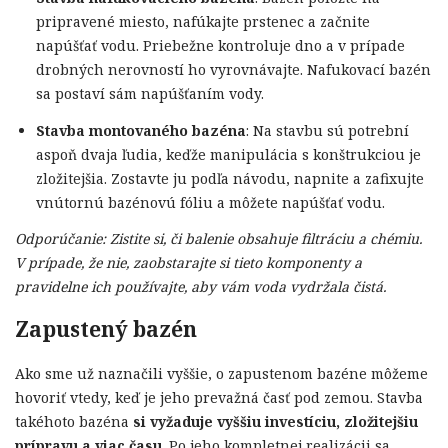
pripravené miesto, nafúkajte prstenec a začnite
napúšťať vodu. Priebežne kontroluje dno a v prípade
drobných nerovností ho vyrovnávajte. Nafukovací bazén
sa postaví sám napúšťaním vody.
Stavba montovaného bazéna
: Na stavbu sú potrební
aspoň dvaja ľudia, keďže manipulácia s konštrukciou je
zložitejšia. Zostavte ju podľa návodu, napnite a zafixujte
vnútornú bazénovú fóliu a môžete napúšťať vodu.
Odporúčanie: Zistite si, či balenie obsahuje filtráciu a chémiu.
V prípade, že nie, zaobstarajte si tieto komponenty a
pravidelne ich používajte, aby vám voda vydržala čistá.
Zapustený bazén
Ako sme už naznačili vyššie, o zapustenom bazéne môžeme
hovoriť vtedy, keď je jeho prevažná časť pod zemou. Stavba
takéhoto bazéna
si vyžaduje vyššiu investíciu, zložitejšiu
prípravu a viac času
. Po jeho kompletnej realizácii sa