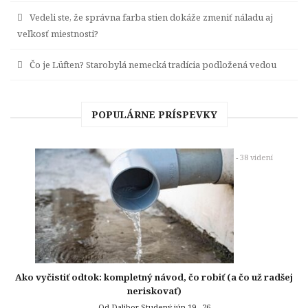
Vedeli ste, že správna farba stien dokáže zmeniť náladu aj
veľkosť miestnosti?
Čo je Lüften? Starobylá nemecká tradícia podložená vedou
POPULÁRNE PRÍSPEVKY
- 38 videní
Ako vyčistiť odtok: kompletný návod, čo robiť (a čo už radšej
neriskovať)
Od Dalibor Studený
jún 19 , 26