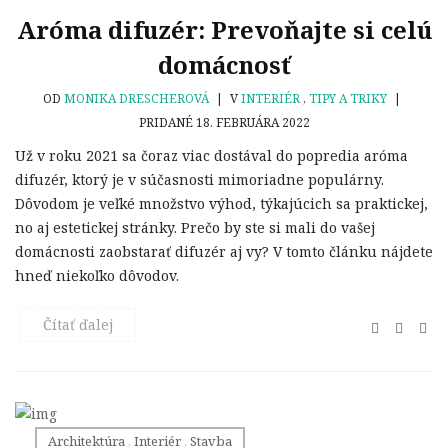
Aróma difuzér: Prevoňajte si celú
domácnosť
OD
MONIKA DRESCHEROVÁ
|
V
INTERIÉR
,
TIPY A TRIKY
|
PRIDANÉ 18. FEBRUÁRA 2022
Už v roku 2021 sa čoraz viac dostával do popredia aróma
difuzér, ktorý je v súčasnosti mimoriadne populárny.
Dôvodom je veľké množstvo výhod, týkajúcich sa praktickej,
no aj estetickej stránky. Prečo by ste si mali do vašej
domácnosti zaobstarať difuzér aj vy? V tomto článku nájdete
hneď niekoľko dôvodov.
Čítať ďalej
Architektúra
,
Interiér
,
Stavba