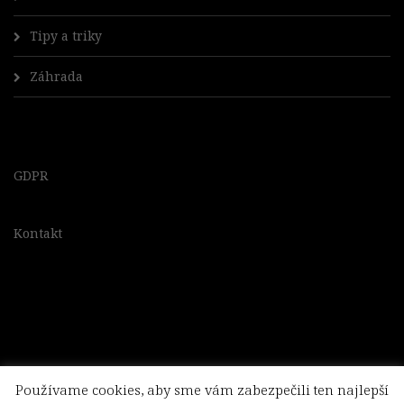
Tipy a triky
Záhrada
GDPR
Kontakt
Používame cookies, aby sme vám zabezpečili ten najlepší