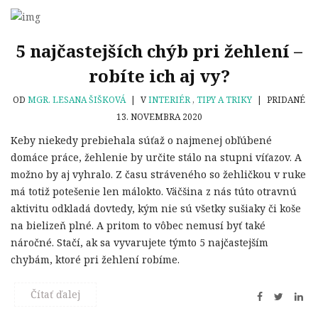
5 najčastejších chýb pri žehlení –
robíte ich aj vy?
OD
MGR. LESANA ŠIŠKOVÁ
|
V
INTERIÉR
,
TIPY A TRIKY
|
PRIDANÉ
13. NOVEMBRA 2020
Keby niekedy prebiehala súťaž o najmenej obľúbené
domáce práce, žehlenie by určite stálo na stupni víťazov. A
možno by aj vyhralo. Z času stráveného so žehličkou v ruke
má totiž potešenie len málokto. Väčšina z nás túto otravnú
aktivitu odkladá dovtedy, kým nie sú všetky sušiaky či koše
na bielizeň plné. A pritom to vôbec nemusí byť také
náročné. Stačí, ak sa vyvarujete týmto 5 najčastejším
chybám, ktoré pri žehlení robíme.
Čítať ďalej