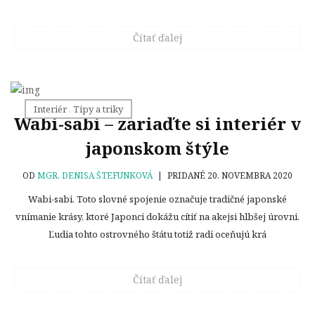
Čítať ďalej
Interiér
,
Tipy a triky
Wabi-sabi – zariaďte si interiér v
japonskom štýle
OD
MGR. DENISA ŠTEFUNKOVÁ
|
PRIDANÉ 20. NOVEMBRA 2020
Wabi-sabi. Toto slovné spojenie označuje tradičné japonské
vnímanie krásy, ktoré Japonci dokážu cítiť na akejsi hlbšej úrovni.
Ľudia tohto ostrovného štátu totiž radi oceňujú krá
Čítať ďalej