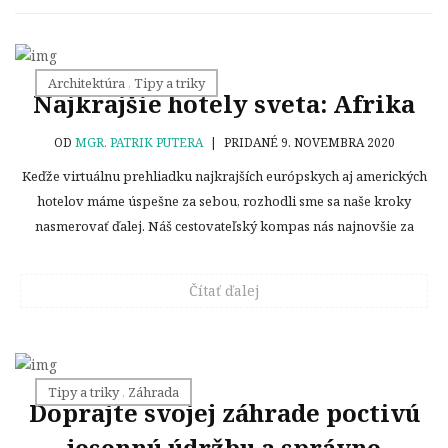
Architektúra
,
Tipy a triky
Najkrajšie hotely sveta: Afrika
OD
MGR. PATRIK PUTERA
|
PRIDANÉ 9. NOVEMBRA 2020
Keďže virtuálnu prehliadku najkrajších európskych aj amerických
hotelov máme úspešne za sebou, rozhodli sme sa naše kroky
nasmerovať ďalej. Náš cestovateľský kompas nás najnovšie za
Čítať ďalej
Tipy a triky
,
Záhrada
Doprajte svojej záhrade poctivú
jesennú údržbu a správne