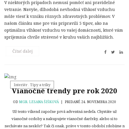
V niektorých prípadoch nemusí pomôcť ani pravidelné
vetranie. Navyše, dlhodobá nevhodná vlhkosť vzduchu
môže viesť k vzniku rôznych zdravotných problémov. V
našom článku sme pre vás pripravili 5 tipov, ako na
optimálnu vlhkosť vzduchu vo vašej domácnosti, ktoré vám
spríjemnia chvíle strávené v kruhu vašich najbližších.
Čítať ďalej
Interiér
,
Tipy a triky
Vianočné trendy pre rok 2020
OD
MGR. LESANA ŠIŠKOVÁ
|
PRIDANÉ 24. NOVEMBRA 2020
Už tento víkend započne prvá adventná nedeľa. Chystáte už
vianočné ozdoby a nakupujete vianočné darčeky, alebo si to
nechávate na neskôr? Tak či onak, práve v tomto období zdobíme n