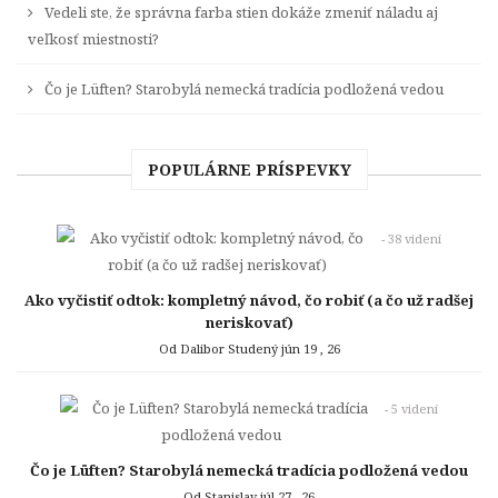
Vedeli ste, že správna farba stien dokáže zmeniť náladu aj
veľkosť miestnosti?
Čo je Lüften? Starobylá nemecká tradícia podložená vedou
POPULÁRNE PRÍSPEVKY
- 38 videní
Ako vyčistiť odtok: kompletný návod, čo robiť (a čo už radšej
neriskovať)
Od Dalibor Studený
jún 19 , 26
- 5 videní
Čo je Lüften? Starobylá nemecká tradícia podložená vedou
Od Stanislav
júl 27 , 26