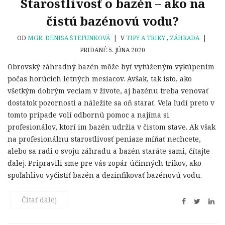
Starostlivosť o bazén – ako na
čistú bazénovú vodu?
OD
MGR. DENISA ŠTEFUNKOVÁ
|
V
TIPY A TRIKY
,
ZÁHRADA
|
PRIDANÉ 5. JÚNA 2020
Obrovský záhradný bazén môže byť vytúženým vykúpením
počas horúcich letných mesiacov. Avšak, tak isto, ako
všetkým dobrým veciam v živote, aj bazénu treba venovať
dostatok pozornosti a náležite sa oň starať. Veľa ľudí preto v
tomto prípade volí odbornú pomoc a najíma si
profesionálov, ktorí im bazén udržia v čistom stave. Ak však
na profesionálnu starostlivosť peniaze míňať nechcete,
alebo sa radi o svoju záhradu a bazén staráte sami, čítajte
ďalej. Pripravili sme pre vás zopár účinných trikov, ako
spoľahlivo vyčistiť bazén a dezinfikovať bazénovú vodu.
Čítať ďalej