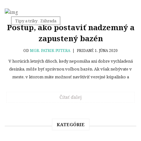
Tipy a triky
,
Záhrada
Postup, ako postaviť nadzemný a
zapustený bazén
OD
MGR. PATRIK PUTERA
|
PRIDANÉ 1. JÚNA 2020
V horúcich letných dňoch, kedy nepomáha ani dobre vychladená
desinka, môže byť správnou voľbou bazén. Ak však nebývate v
meste, v ktorom máte možnosť navštíviť verejné kúpalisko a
Čítať ďalej
KATEGÓRIE