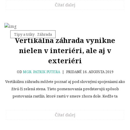
Čítať ďalej
Tipy a triky
,
Záhrada
Vertikálna záhrada vynikne
nielen v interiéri, ale aj v
exteriéri
OD
MGR. PATRIK PUTERA
|
PRIDANÉ 16. AUGUSTA 2019
Vertikálnu záhradu môžete poznať aj pod slovnými spojeniami ako
živá či zelená stena. Tieto pomenovania predstavujú spôsob
pestovania rastlín, ktoré rastú v smere zhora dole. Keďže ta
Čítať ďalej