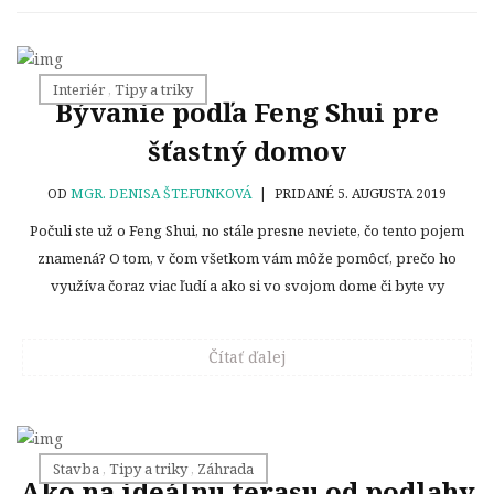
Interiér
,
Tipy a triky
Bývanie podľa Feng Shui pre
šťastný domov
OD
MGR. DENISA ŠTEFUNKOVÁ
|
PRIDANÉ 5. AUGUSTA 2019
Počuli ste už o Feng Shui, no stále presne neviete, čo tento pojem
znamená? O tom, v čom všetkom vám môže pomôcť, prečo ho
využíva čoraz viac ľudí a ako si vo svojom dome či byte vy
Čítať ďalej
Stavba
,
Tipy a triky
,
Záhrada
Ako na ideálnu terasu od podlahy