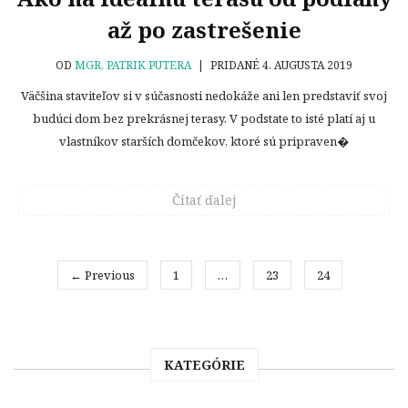
až po zastrešenie
OD
MGR. PATRIK PUTERA
|
PRIDANÉ 4. AUGUSTA 2019
Väčšina staviteľov si v súčasnosti nedokáže ani len predstaviť svoj
budúci dom bez prekrásnej terasy. V podstate to isté platí aj u
vlastníkov starších domčekov, ktoré sú pripraven�
Čítať ďalej
← Previous
1
…
23
24
KATEGÓRIE