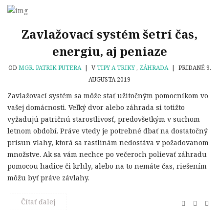
Zavlažovací systém šetrí čas,
energiu, aj peniaze
OD
MGR. PATRIK PUTERA
|
V
TIPY A TRIKY
,
ZÁHRADA
|
PRIDANÉ 9.
AUGUSTA 2019
Zavlažovací systém sa môže stať užitočným pomocníkom vo
vašej domácnosti. Veľký dvor alebo záhrada si totižto
vyžadujú patričnú starostlivosť, predovšetkým v suchom
letnom období. Práve vtedy je potrebné dbať na dostatočný
prísun vlahy, ktorá sa rastlinám nedostáva v požadovanom
množstve. Ak sa vám nechce po večeroch polievať záhradu
pomocou hadice či krhly, alebo na to nemáte čas, riešením
môžu byť práve závlahy.
Čítať ďalej