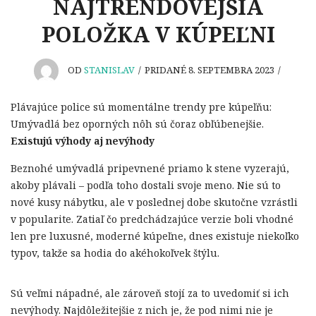
NAJTRENDOVEJŠIA
POLOŽKA V KÚPEĽNI
OD
STANISLAV
/
PRIDANÉ 8. SEPTEMBRA 2023
/
Plávajúce police sú momentálne trendy pre kúpeľňu:
Umývadlá bez oporných nôh sú čoraz obľúbenejšie.
Existujú výhody aj nevýhody
Beznohé umývadlá pripevnené priamo k stene vyzerajú,
akoby plávali – podľa toho dostali svoje meno. Nie sú to
nové kusy nábytku, ale v poslednej dobe skutočne vzrástli
v popularite. Zatiaľ čo predchádzajúce verzie boli vhodné
len pre luxusné, moderné kúpeľne, dnes existuje niekoľko
typov, takže sa hodia do akéhokoľvek štýlu.
Sú veľmi nápadné, ale zároveň stojí za to uvedomiť si ich
nevýhody. Najdôležitejšie z nich je, že pod nimi nie je