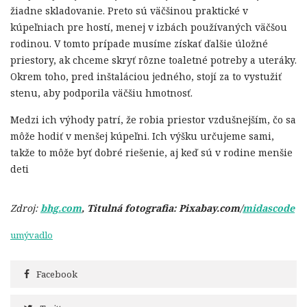
žiadne skladovanie. Preto sú väčšinou praktické v
kúpeľniach pre hostí, menej v izbách používaných väčšou
rodinou. V tomto prípade musíme získať ďalšie úložné
priestory, ak chceme skryť rôzne toaletné potreby a uteráky.
Okrem toho, pred inštaláciou jedného, stojí za to vystužiť
stenu, aby podporila väčšiu hmotnosť.
Medzi ich výhody patrí, že robia priestor vzdušnejším, čo sa
môže hodiť v menšej kúpeľni. Ich výšku určujeme sami,
takže to môže byť dobré riešenie, aj keď sú v rodine menšie
deti
Zdroj:
bhg.com
, Titulná fotografia: Pixabay.com/
midascode
umývadlo
Facebook