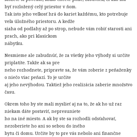
byť rozložený celý priestor v ňom.
Tak isto jeho veľkosť hrá do kariet každému, kto potrebuje
veľa úložného priestoru. A keďže
siaha od podlahy až po strop, nebude vám robiť starosti ani
prach, ako pri klasickom
nábytku.
Nesmieme ale zabudnúť, že za všetky jeho výhody si určite
priplatíte. Takže ak sa pre
neho rozhodnete, pripravte sa, že vám zoberie z peňaženky
o niečo viac peňazí. To je určite
aj jeho nevýhodou. Taktiež jeho realizácia zaberie množstvo
času.
Okrem toho by ste mali myslieť aj na to, že ak ho už raz
niekam dáte postaviť, nepresuniete
ho na iné miesto. A ak by ste sa rozhodli odsťahovať,
nezoberiete ho ani so sebou do iného
bytu či domu. Určite by to pre vás nebolo ani finančne