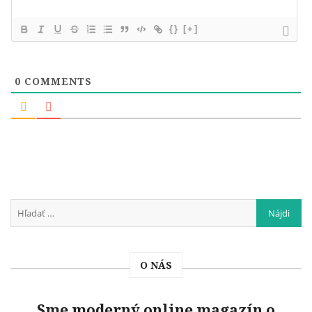
{}
[+]
0
COMMENTS
O NÁS
Sme moderný online magazín o