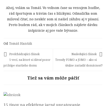
Ahoj, volám sa Tomáš. Vo voľnom čase sa venujem hudbe,
rád športujem a trávim čas s blízkymi. Odmalička som
miloval čítať, no neskôr som si našiel záľubu aj v písaní.
Preto budem rád, ak v mojich článkoch nájdete dávku
inšpirácie aj pre vaše bývanie.
Od
Tomáš Hanták
Predchádzajúci článok
Nasledujúci článok
5 vecí, na ktoré si dávať pozor
Trendy FOMO a JOMO – ako si
pri kúpe staršieho domu
útulne zariadiť domácnosť?
Tiež sa vám môže páčiť
15 tipov na efektívne jarné upratovanie