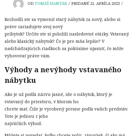
OD
TOMÁŠ HANTÁK
/
PRIDANÉ 21. APRÍLA 2023
/
Rozhodli ste sa vymeniť starý nábytok za nový, alebo si
práve zariaďujete svoj nový
príbytok? Určite ste si položili nasledovné otázky. Vstavaný
alebo klasický nábytok? Čo je pre mňa lepšie? V
nadchádzajúcich riadkoch sa pokúsime ujasniť, čo môže
vyhovovať práve vám.
Výhody a nevýhody vstavaného
nábytku
Ako je už podľa názvu jasné, ide o nábytok, ktorý je
vstavaný do priestoru, v ktorom ho
chcete mať. Čiže je vyrobený presne podľa vašich predstáv.
Toto je jednou z jeho
najväčších výhod.
Môžete si povedať, koľko chcete políc, zásuviek, či ako má