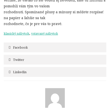
Veríme, že všetko čo ste vedeli aj nevedeli, sme tu zhrnuli a
pomohli vám tým vo vašom
rozhodnutí. Spomínané plusy a mínusy si môžete rozpísať
na papier a ľahšie sa tak
rozhodnete, čo je pre vás to pravé.
,
klasický nábytok
vstavaný nábytok
Facebook
Twitter
Linkedin