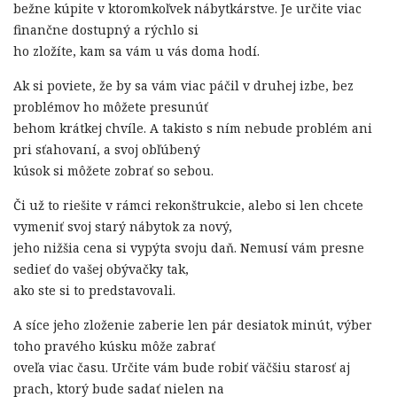
bežne kúpite v ktoromkoľvek nábytkárstve. Je určite viac
finančne dostupný a rýchlo si
ho zložíte, kam sa vám u vás doma hodí.
Ak si poviete, že by sa vám viac páčil v druhej izbe, bez
problémov ho môžete presunúť
behom krátkej chvíle. A takisto s ním nebude problém ani
pri sťahovaní, a svoj obľúbený
kúsok si môžete zobrať so sebou.
Či už to riešite v rámci rekonštrukcie, alebo si len chcete
vymeniť svoj starý nábytok za nový,
jeho nižšia cena si vypýta svoju daň. Nemusí vám presne
sedieť do vašej obývačky tak,
ako ste si to predstavovali.
A síce jeho zloženie zaberie len pár desiatok minút, výber
toho pravého kúsku môže zabrať
oveľa viac času. Určite vám bude robiť väčšiu starosť aj
prach, ktorý bude sadať nielen na