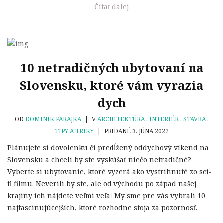
Čítať ďalej
10 netradičných ubytovaní na
Slovensku, ktoré vám vyrazia
dych
OD
DOMINIK PARAJKA
|
V
ARCHITEKTÚRA
,
INTERIÉR
,
STAVBA
,
TIPY A TRIKY
|
PRIDANÉ 3. JÚNA 2022
Plánujete si dovolenku či predĺžený oddychový víkend na
Slovensku a chceli by ste vyskúšať niečo netradičné?
Vyberte si ubytovanie, ktoré vyzerá ako vystrihnuté zo sci-
fi filmu. Neverili by ste, ale od východu po západ našej
krajiny ich nájdete veľmi veľa! My sme pre vás vybrali 10
najfascinujúcejších, ktoré rozhodne stoja za pozornosť.