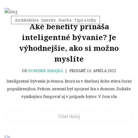
Architektúra
,
Interiér
,
Stavba
,
Tipy a triky
Aké benefity prináša
inteligentné bývanie? Je
výhodnejšie, ako si možno
myslíte
OD
DOMINIK PARAJKA
|
PRIDANÉ 15. APRÍLA 2022
Inteligentné bývanie je témou, ktorá sa v dnešnej dobe stáva čoraz
populárnejšou. Pritom, nemusí byť spojené len s domom. Dokáže
vynikajúco fungovať aj v prípade bytov. V čom vla
Čítať ďalej