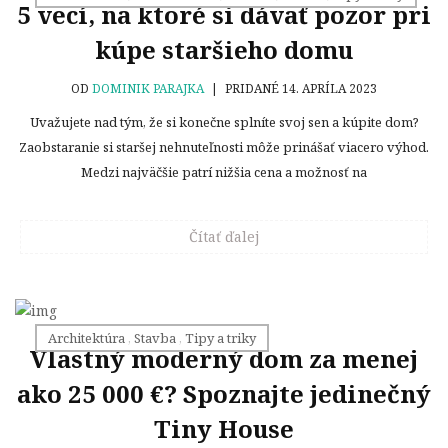
5 vecí, na ktoré si dávať pozor pri
kúpe staršieho domu
OD
DOMINIK PARAJKA
|
PRIDANÉ 14. APRÍLA 2023
Uvažujete nad tým, že si konečne splníte svoj sen a kúpite dom?
Zaobstaranie si staršej nehnuteľnosti môže prinášať viacero výhod.
Medzi najväčšie patrí nižšia cena a možnosť na
Čítať ďalej
Architektúra
,
Stavba
,
Tipy a triky
Vlastný moderný dom za menej
ako 25 000 €? Spoznajte jedinečný
Tiny House