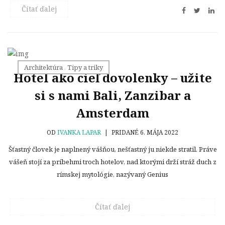
Čítať ďalej
Architektúra
,
Tipy a triky
Hotel ako cieľ dovolenky – užite
si s nami Bali, Zanzibar a
Amsterdam
OD
IVANKA LAPAR
|
PRIDANÉ 6. MÁJA 2022
Šťastný človek je naplnený vášňou, nešťastný ju niekde stratil. Práve
vášeň stojí za príbehmi troch hotelov, nad ktorými drží stráž duch z
rímskej mytológie, nazývaný Genius
Čítať ďalej