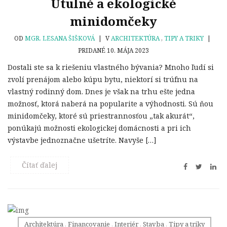
Útulné a ekologické
minidomčeky
OD
MGR. LESANA ŠIŠKOVÁ
|
V
ARCHITEKTÚRA
,
TIPY A TRIKY
|
PRIDANÉ 10. MÁJA 2023
Dostali ste sa k riešeniu vlastného bývania? Mnoho ľudí si
zvolí prenájom alebo kúpu bytu, niektorí si trúfnu na
vlastný rodinný dom. Dnes je však na trhu ešte jedna
možnosť, ktorá naberá na popularite a výhodnosti. Sú ňou
minidomčeky, ktoré sú priestrannosťou „tak akurát“,
ponúkajú možnosti ekologickej domácnosti a pri ich
výstavbe jednoznačne ušetríte. Navyše […]
Čítať ďalej
Architektúra
,
Financovanie
,
Interiér
,
Stavba
,
Tipy a triky