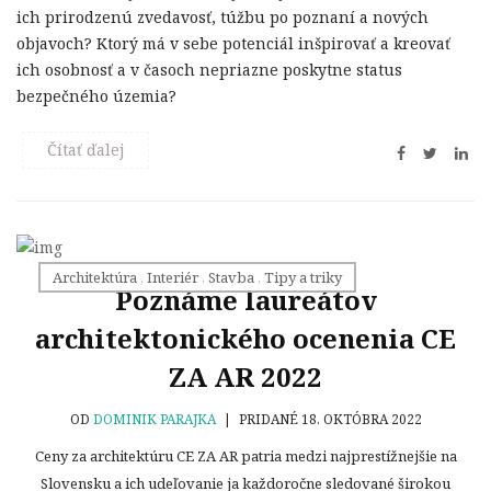
ich prirodzenú zvedavosť, túžbu po poznaní a nových
objavoch? Ktorý má v sebe potenciál inšpirovať a kreovať
ich osobnosť a v časoch nepriazne poskytne status
bezpečného územia?
Čítať ďalej
Architektúra
,
Interiér
,
Stavba
,
Tipy a triky
Poznáme laureátov
architektonického ocenenia CE
ZA AR 2022
OD
DOMINIK PARAJKA
|
PRIDANÉ 18. OKTÓBRA 2022
Ceny za architektúru CE ZA AR patria medzi najprestížnejšie na
Slovensku a ich udeľovanie ja každoročne sledované širokou