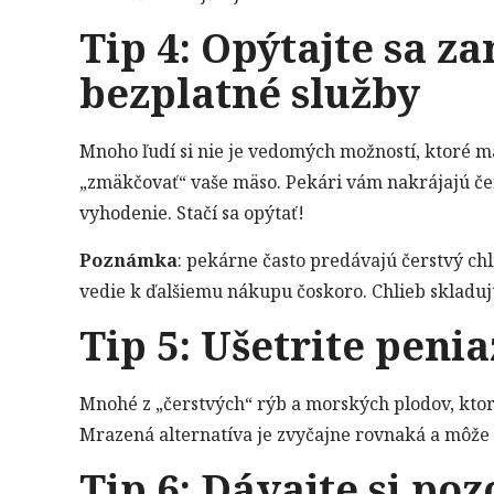
Tip 4: Opýtajte sa 
bezplatné služby
Mnoho ľudí si nie je vedomých možností, ktoré m
„zmäkčovať“ vaše mäso. Pekári vám nakrájajú čer
vyhodenie. Stačí sa opýtať!
Poznámka
: pekárne často predávajú čerstvý chl
vedie k ďalšiemu nákupu čoskoro. Chlieb skladujte
Tip 5: Ušetrite pen
Mnohé z „čerstvých“ rýb a morských plodov, ktoré
Mrazená alternatíva je zvyčajne rovnaká a môže 
Tip 6: Dávajte si poz