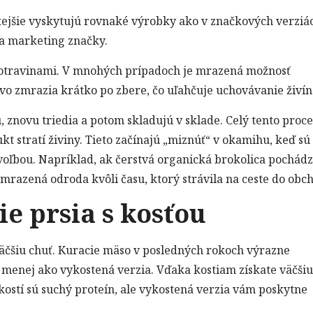
jšie vyskytujú rovnaké výrobky ako v značkových verziá
e a marketing značky.
otravinami. V mnohých prípadoch je mrazená možnosť
vo zmrazia krátko po zbere, čo uľahčuje uchovávanie živín
, znovu triedia a potom skladujú v sklade. Celý tento proce
kt stratí živiny. Tieto začínajú „miznúť“ v okamihu, keď sú
oľbou. Napríklad, ak čerstvá organická brokolica pochádz
mrazená odroda kvôli času, ktorý strávila na ceste do obc
ie prsia s kosťou
väčšiu chuť. Kuracie mäso v posledných rokoch výrazne
a menej ako vykostená verzia. Vďaka kostiam získate väčšiu
 kostí sú suchý proteín, ale vykostená verzia vám poskytne