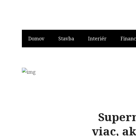
Domov
Stavba
Interiér
Financ
Superm
viac, a