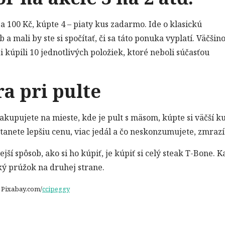
a 100 Kč, kúpte 4 – piaty kus zadarmo. Ide o klasickú
mali by ste si spočítať, či sa táto ponuka vyplatí. Väčšin
i kúpili 10 jednotlivých položiek, ktoré neboli súčasťou
ra pri pulte
kupujete na mieste, kde je pult s mäsom, kúpte si väčší k
tanete lepšiu cenu, viac jedál a čo neskonzumujete, zmrazí
ejší spôsob, ako si ho kúpiť, je kúpiť si celý steak T-Bone. 
ý prúžok na druhej strane.
: Pixabay.com/
ccipeggy