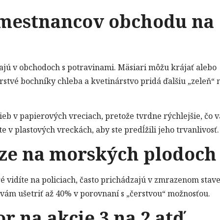
zamestnancov obchodu na
ajú v obchodoch s potravinami. Mäsiari môžu krájať alebo
stvé bochníky chleba a kvetinárstvo pridá ďalšiu „zeleň“ 
ieb v papierových vreciach, pretože tvrdne rýchlejšie, čo v
 v plastových vreckách, aby ste predĺžili jeho trvanlivosť.
iaze na morských plodoch
 vidíte na policiach, často prichádzajú v zmrazenom stave
vám ušetriť až 40% v porovnaní s „čerstvou“ možnosťou.
or na akcie 3 na 2 atď.