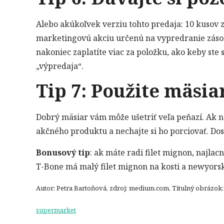
Alebo akúkoľvek verziu tohto predaja: 10 kusov z
marketingovú akciu určenú na vypredranie zásob a 
nakoniec zaplatíte viac za položku, ako keby ste s
„výpredaja“.
Tip 7: Použite mäsia
Dobrý mäsiar vám môže ušetriť veľa peňazí. Ak na
akčného produktu a nechajte si ho porciovať. Dos
Bonusový tip
: ak máte radi filet mignon, najlacn
T-Bone má malý filet mignon na kosti a newyorsk
Autor: Petra Bartoňová, zdroj: medium.com, Titulný obrázok
supermarket