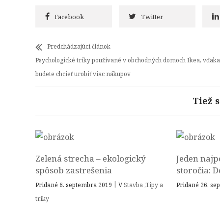
Facebook
Twitter
Predchádzajúci článok
Psychologické triky používané v obchodných domoch Ikea, vďak
budete chcieť urobiť viac nákupov
Tiež 
Zelená strecha – ekologický
Jeden najp
spôsob zastrešenia
storočia: D
|
Pridané 6. septembra 2019
V
Stavba
,
Tipy a
Pridané 26. s
triky