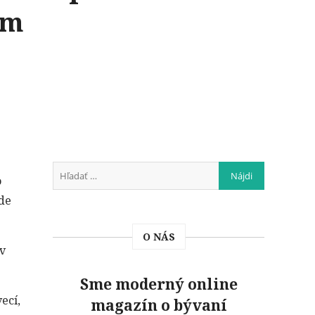
um
o
ode
O NÁS
 v
Sme moderný online
ecí,
magazín o bývaní