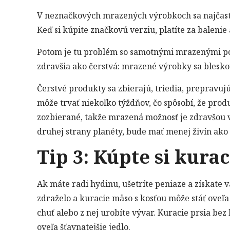
V neznačkových mrazených výrobkoch sa najčaste
Keď si kúpite značkovú verziu, platíte za baleni
Potom je tu problém so samotnými mrazenými p
zdravšia ako čerstvá: mrazené výrobky sa blesko
Čerstvé produkty sa zbierajú, triedia, prepravujú
môže trvať niekoľko týždňov, čo spôsobí, že produ
zozbierané, takže mrazená možnosť je zdravšou v
druhej strany planéty, bude mať menej živín ako 
Tip 3: Kúpte si kurac
Ak máte radi hydinu, ušetríte peniaze a získate 
zdraželo a kuracie mäso s kosťou môže stáť oveľ
chuť alebo z nej urobíte vývar. Kuracie prsia bez
oveľa šťavnatejšie jedlo.