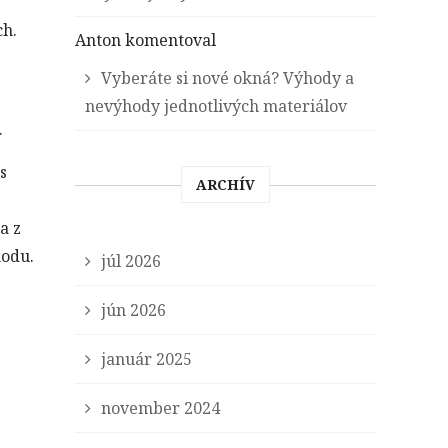
ch.
Anton
komentoval
Vyberáte si nové okná? Výhody a
nevýhody jednotlivých materiálov
.
s
ARCHÍV
a z
hodu.
júl 2026
jún 2026
január 2025
november 2024