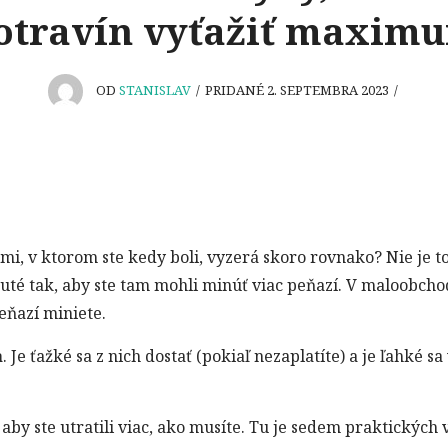
otravín vyťažiť maxim
OD
STANISLAV
/
PRIDANÉ 2. SEPTEMBRA 2023
/
mi, v ktorom ste kedy boli, vyzerá skoro rovnako? Nie je t
uté tak, aby ste tam mohli minúť viac peňazí. V maloobch
peňazí miniete.
a
. Je ťažké sa z nich dostať (pokiaľ nezaplatíte) a je ľahké sa
, aby ste utratili viac, ako musíte. Tu je sedem praktických v