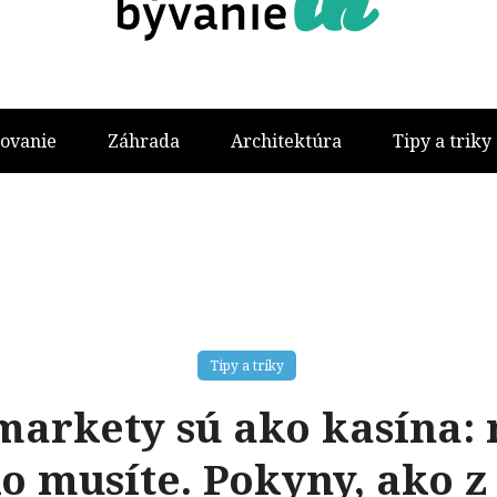
ovanie
Záhrada
Architektúra
Tipy a triky
Tipy a triky
arkety sú ako kasína:
ko musíte. Pokyny, ako 