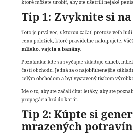
ktoré môžete urobiť, aby ste ušetrili nejaké pe
Tip 1: Zvyknite si na
Toto je prvá vec, s ktorou začať, pretože veľa ľud
cenu položiek, ktoré pravidelne nakupujete. Väčš
mlieko, vajcia a banány
.
Poznámka: kde sa zvyčajne skladuje chlieb, mlie
časti obchodu. Jedná sa o najobľúbenejšie základ
celým obchodom a byť vystavený tisícom výrobko
Ide o to, aby ste začali čítať letáky, aby ste po
propagácia hrá do karát.
Tip 2: Kúpte si gen
mrazených potravín