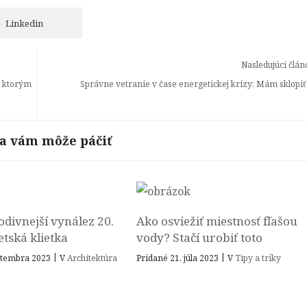
Linkedin
Nasledujúci člán
a ktorým
Správne vetranie v čase energetickej krízy: Mám sklopiť
sa vám môže páčiť
odivnejší vynález 20.
Ako osviežiť miestnosť fľašou
etská klietka
vody? Stačí urobiť toto
|
|
eptembra 2023
V
Architektúra
Pridané 21. júla 2023
V
Tipy a triky