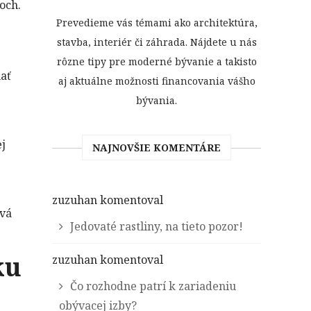
och.
Prevedieme vás témami ako architektúra,
stavba, interiér či záhrada. Nájdete u nás
rôzne tipy pre moderné bývanie a takisto
nať
aj aktuálne možnosti financovania vášho
,
bývania.
ej
NAJNOVŠIE KOMENTÁRE
zuzuhan
komentoval
ová
Jedovaté rastliny, na tieto pozor!
ku
zuzuhan
komentoval
Čo rozhodne patrí k zariadeniu
obývacej izby?