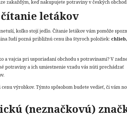
niaze zakaždým, keď nakupujete potraviny v českých obchod
 čítanie letákov
í netuší, koľko stojí jedlo. Čítanie letákov vám pomôže spoz
ina ľudí pozná približnú cenu iba štyroch položiek:
chlieb
ko a vajcia pri usporiadaní obchodu s potravinami? V zadn
né potraviny a ich umiestnenie vzadu vás núti prechádzať
v.
znali cenu výrobkov. Týmto spôsobom budete vedieť, či vám n
erickú (neznačkovú) znač