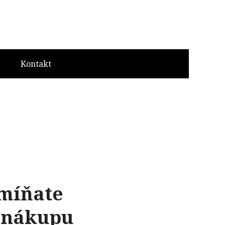
Kontakt
 míňate
z nákupu