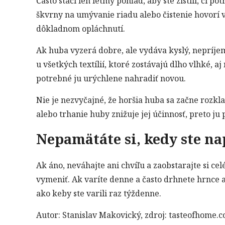
Často stačí len letmý pohľad, aby ste zistili, či p
škvrny na umývanie riadu alebo čistenie hovorí v
dôkladnom opláchnutí.
Ak huba vyzerá dobre, ale vydáva kyslý, nepríjem
u všetkých textílií, ktoré zostávajú dlho vlhké, a
potrebné ju urýchlene nahradiť novou.
Nie je nezvyčajné, že horšia huba sa začne rozkl
alebo trhanie huby znižuje jej účinnosť, preto j
Nepamätáte si, kedy ste n
Ak áno, neváhajte ani chvíľu a zaobstarajte si ce
vymeniť. Ak varíte denne a často drhnete hrnce a
ako keby ste varili raz týždenne.
Autor: Stanislav Makovický, zdroj: tasteofhome.c