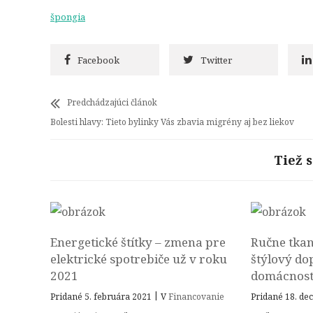
špongia
Facebook
Twitter
Predchádzajúci článok
Bolesti hlavy: Tieto bylinky Vás zbavia migrény aj bez liekov
Tiež 
Energetické štítky – zmena pre
Ručne tka
elektrické spotrebiče už v roku
štýlový do
2021
domácnost
|
Pridané 5. februára 2021
V
Financovanie
Pridané 18. d