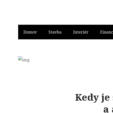
Domov
Stavba
Interiér
Financ
Kedy je
a 