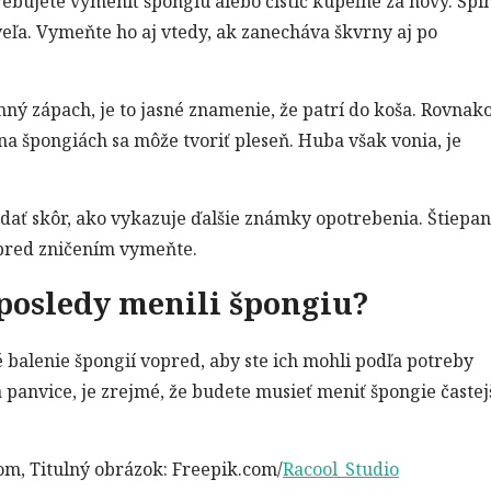
otrebujete vymeniť špongiu alebo čistič kúpeľne za nový. Špi
eľa. Vymeňte ho aj vtedy, ak zanecháva škvrny aj po
ný zápach, je to jasné znamenie, že patrí do koša. Rovnak
j na špongiách sa môže tvoriť pleseň. Huba však vonia, je
adať skôr, ako vykazuje ďalšie známky opotrebenia. Štiepan
u pred zničením vymeňte.
aposledy menili špongiu?
lé balenie špongií vopred, aby ste ich mohli podľa potreby
 panvice, je zrejmé, že budete musieť meniť špongie častejš
om, Titulný obrázok: Freepik.com/
Racool_Studio