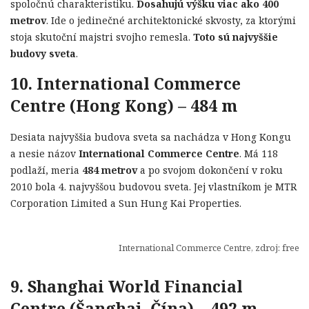
spoločnú charakteristiku.
Dosahujú výšku viac ako 400
metrov
. Ide o jedinečné architektonické skvosty, za ktorými
stoja skutoční majstri svojho remesla.
Toto sú najvyššie
budovy sveta
.
10. International Commerce
Centre (Hong Kong) – 484 m
Desiata najvyššia budova sveta sa nachádza v Hong Kongu
a nesie názov
International Commerce Centre
. Má 118
podlaží, meria
484 metrov
a po svojom dokončení v roku
2010 bola 4. najvyššou budovou sveta. Jej vlastníkom je MTR
Corporation Limited a Sun Hung Kai Properties.
International Commerce Centre, zdroj: freep
9. Shanghai World Financial
Centre (Šanghaj, Čína) – 492 m