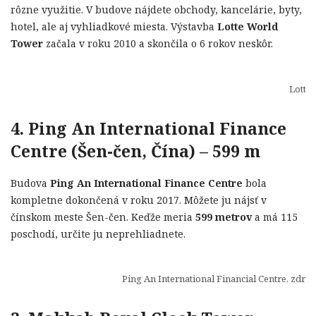
rôzne využitie. V budove nájdete obchody, kancelárie, byty,
hotel, ale aj vyhliadkové miesta. Výstavba
Lotte World
Tower
začala v roku 2010 a skončila o 6 rokov neskôr.
Lotte 
4. Ping An International Finance
Centre (Šen-čen, Čína) – 599 m
Budova
Ping An International Finance Centre
bola
kompletne dokončená v roku 2017. Môžete ju nájsť v
čínskom meste Šen-čen. Keďže meria
599 metrov
a má 115
poschodí, určite ju neprehliadnete.
Ping An International Financial Centre, zdro