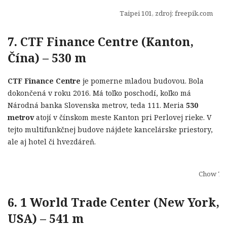
Taipei 101, zdroj: freepik.com
7. CTF Finance Centre (Kanton,
Čína) – 530 m
CTF Finance Centre
je pomerne mladou budovou. Bola
dokončená v roku 2016. Má toľko poschodí, koľko má
Národná banka Slovenska metrov, teda 111. Meria
530
metrov
atojí v čínskom meste Kanton pri Perlovej rieke. V
tejto multifunkčnej budove nájdete kancelárske priestory,
ale aj hotel či hvezdáreň.
Chow Tai
6. 1 World Trade Center (New York,
USA) – 541 m