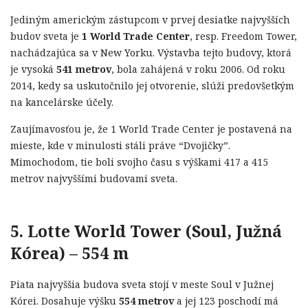
Jediným americkým zástupcom v prvej desiatke najvyšších
budov sveta je
1 World Trade Center
, resp. Freedom Tower,
nachádzajúca sa v New Yorku. Výstavba tejto budovy, ktorá
je vysoká
541 metrov
, bola zahájená v roku 2006. Od roku
2014, kedy sa uskutočnilo jej otvorenie, slúži predovšetkým
na kancelárske účely.
Zaujímavosťou je, že 1 World Trade Center je postavená na
mieste, kde v minulosti stáli práve “Dvojičky”.
Mimochodom, tie boli svojho času s výškami 417 a 415
metrov najvyššími budovami sveta.
5. Lotte World Tower (Soul, Južná
Kórea) – 554 m
Piata najvyššia budova sveta stojí v meste Soul v Južnej
Kórei. Dosahuje výšku
554 metrov
a jej 123 poschodí má