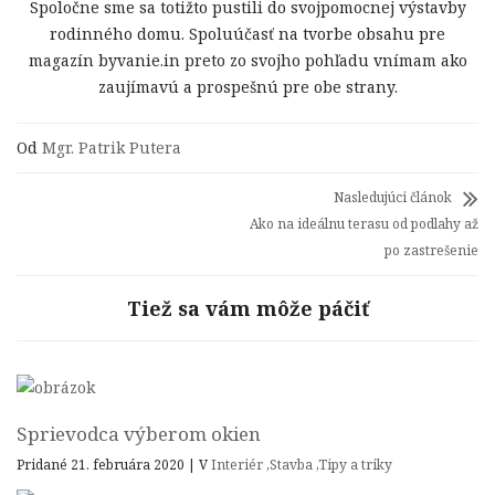
Spoločne sme sa totižto pustili do svojpomocnej výstavby
rodinného domu. Spoluúčasť na tvorbe obsahu pre
magazín byvanie.in preto zo svojho pohľadu vnímam ako
zaujímavú a prospešnú pre obe strany.
Od
Mgr. Patrik Putera
Nasledujúci článok
Ako na ideálnu terasu od podlahy až
po zastrešenie
Tiež sa vám môže páčiť
Sprievodca výberom okien
Pridané 21. februára 2020
|
V
Interiér
,
Stavba
,
Tipy a triky