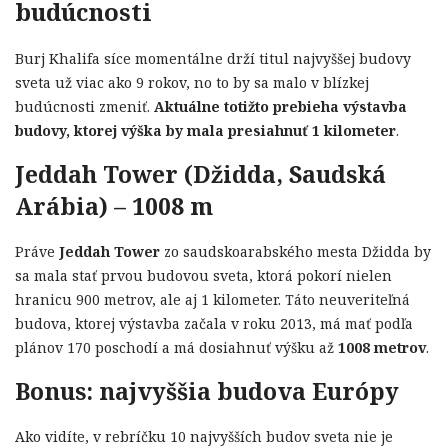
budúcnosti
Burj Khalifa síce momentálne drží titul najvyššej budovy
sveta už viac ako 9 rokov, no to by sa malo v blízkej
budúcnosti zmeniť.
Aktuálne totižto prebieha výstavba
budovy, ktorej výška by mala presiahnuť 1 kilometer
.
Jeddah Tower (Džidda, Saudská
Arábia) – 1008 m
Práve
Jeddah Tower
zo saudskoarabského mesta Džidda by
sa mala stať prvou budovou sveta, ktorá pokorí nielen
hranicu 900 metrov, ale aj 1 kilometer. Táto neuveriteľná
budova, ktorej výstavba začala v roku 2013, má mať podľa
plánov 170 poschodí a má dosiahnuť výšku až
1008 metrov
.
Bonus: najvyššia budova Európy
Ako vidíte, v rebríčku 10 najvyšších budov sveta nie je