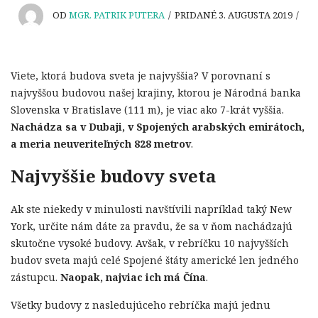
OD
MGR. PATRIK PUTERA
/
PRIDANÉ 3. AUGUSTA 2019
/
Viete, ktorá budova sveta je najvyššia? V porovnaní s
najvyššou budovou našej krajiny, ktorou je Národná banka
Slovenska v Bratislave (111 m), je viac ako 7-krát vyššia.
Nachádza sa v Dubaji, v Spojených arabských emirátoch,
a meria neuveriteľných 828 metrov
.
Najvyššie budovy sveta
Ak ste niekedy v minulosti navštívili napríklad taký New
York, určite nám dáte za pravdu, že sa v ňom nachádzajú
skutočne vysoké budovy. Avšak, v rebríčku 10 najvyšších
budov sveta majú celé Spojené štáty americké len jedného
zástupcu.
Naopak, najviac ich má Čína
.
Všetky budovy z nasledujúceho rebríčka majú jednu