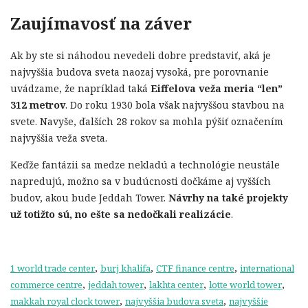
Zaujímavosť na záver
Ak by ste si náhodou nevedeli dobre predstaviť, aká je
najvyššia budova sveta naozaj vysoká, pre porovnanie
uvádzame, že napríklad taká
Eiffelova veža meria “len”
312 metrov
. Do roku 1930 bola však najvyššou stavbou na
svete. Navyše, ďalších 28 rokov sa mohla pýšiť označením
najvyššia veža sveta.
Keďže fantázii sa medze nekladú a technológie neustále
napredujú, možno sa v budúcnosti dočkáme aj vyšších
budov, akou bude Jeddah Tower.
Návrhy na také projekty
už totižto sú, no ešte sa nedočkali realizácie
.
,
,
,
1 world trade center
burj khalifa
CTF finance centre
international
,
,
,
,
commerce centre
jeddah tower
lakhta center
lotte world tower
,
,
makkah royal clock tower
najvyššia budova sveta
najvyššie