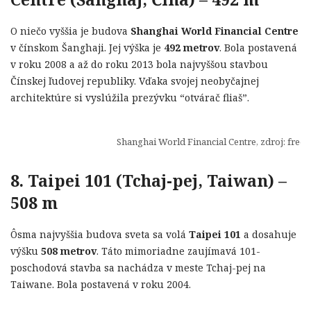
O niečo vyššia je budova
Shanghai World Financial Centre
v čínskom Šanghaji. Jej výška je
492 metrov
. Bola postavená
v roku 2008 a až do roku 2013 bola najvyššou stavbou
Čínskej ľudovej republiky. Vďaka svojej neobyčajnej
architektúre si vyslúžila prezývku “otvárač fliaš”.
Shanghai World Financial Centre, zdroj: free
8. Taipei 101 (Tchaj-pej, Taiwan) –
508 m
Ôsma najvyššia budova sveta sa volá
Taipei 101
a dosahuje
výšku
508 metrov
. Táto mimoriadne zaujímavá 101-
poschodová stavba sa nachádza v meste Tchaj-pej na
Taiwane. Bola postavená v roku 2004.