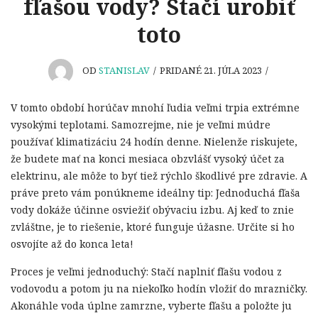
fľašou vody? Stačí urobiť
toto
OD
STANISLAV
/
PRIDANÉ 21. JÚLA 2023
/
V tomto období horúčav mnohí ľudia veľmi trpia extrémne
vysokými teplotami. Samozrejme, nie je veľmi múdre
používať klimatizáciu 24 hodín denne. Nielenže riskujete,
že budete mať na konci mesiaca obzvlášť vysoký účet za
elektrinu, ale môže to byť tiež rýchlo škodlivé pre zdravie. A
práve preto vám ponúkneme ideálny tip: Jednoduchá fľaša
vody dokáže účinne osviežiť obývaciu izbu. Aj keď to znie
zvláštne, je to riešenie, ktoré funguje úžasne. Určite si ho
osvojíte až do konca leta!
Proces je veľmi jednoduchý: Stačí naplniť fľašu vodou z
vodovodu a potom ju na niekoľko hodín vložiť do mrazničky.
Akonáhle voda úplne zamrzne, vyberte fľašu a položte ju