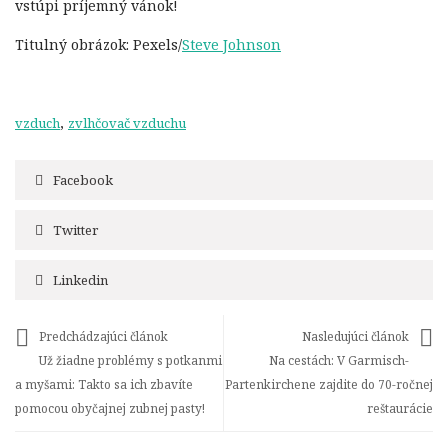
vstúpi príjemný vánok!
Titulný obrázok: Pexels/
Steve Johnson
,
vzduch
zvlhčovač vzduchu
Facebook
Twitter
Linkedin
Predchádzajúci článok
Nasledujúci článok
Už žiadne problémy s potkanmi
Na cestách: V Garmisch-
a myšami: Takto sa ich zbavíte
Partenkirchene zajdite do 70-ročnej
pomocou obyčajnej zubnej pasty!
reštaurácie