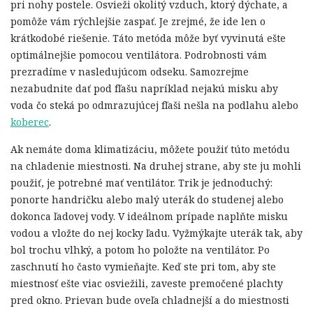
pri nohy postele. Osvieži okolitý vzduch, ktorý dýchate, a
pomôže vám rýchlejšie zaspať. Je zrejmé, že ide len o
krátkodobé riešenie. Táto metóda môže byť vyvinutá ešte
optimálnejšie pomocou ventilátora. Podrobnosti vám
prezradíme v nasledujúcom odseku. Samozrejme
nezabudnite dať pod fľašu napríklad nejakú misku aby
voda čo steká po odmrazujúcej fľaši nešla na podlahu alebo
koberec
.
Ak nemáte doma klimatizáciu, môžete použiť túto metódu
na chladenie miestnosti. Na druhej strane, aby ste ju mohli
použiť, je potrebné mať ventilátor. Trik je jednoduchý:
ponorte handričku alebo malý uterák do studenej alebo
dokonca ľadovej vody. V ideálnom prípade naplňte misku
vodou a vložte do nej kocky ľadu. Vyžmýkajte uterák tak, aby
bol trochu vlhký, a potom ho položte na ventilátor. Po
zaschnutí ho často vymieňajte. Keď ste pri tom, aby ste
miestnosť ešte viac osviežili, zaveste premočené plachty
pred okno. Prievan bude oveľa chladnejší a do miestnosti