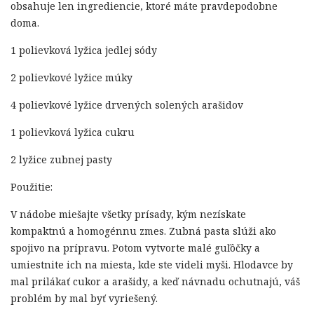
obsahuje len ingrediencie, ktoré máte pravdepodobne
doma.
1 polievková lyžica jedlej sódy
2 polievkové lyžice múky
4 polievkové lyžice drvených solených arašidov
1 polievková lyžica cukru
2 lyžice zubnej pasty
Použitie:
V nádobe miešajte všetky prísady, kým nezískate
kompaktnú a homogénnu zmes. Zubná pasta slúži ako
spojivo na prípravu. Potom vytvorte malé guľôčky a
umiestnite ich na miesta, kde ste videli myši. Hlodavce by
mal prilákať cukor a arašidy, a keď návnadu ochutnajú, váš
problém by mal byť vyriešený.