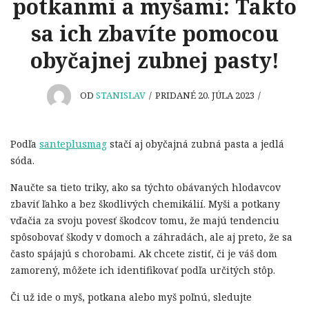
potkanmi a myšami: Takto
sa ich zbavíte pomocou
obyčajnej zubnej pasty!
OD
STANISLAV
/
PRIDANÉ 20. JÚLA 2023
/
Podľa
santeplusmag
stačí aj obyčajná zubná pasta a jedlá
sóda.
Naučte sa tieto triky, ako sa týchto obávaných hlodavcov
zbaviť ľahko a bez škodlivých chemikálií. Myši a potkany
vďačia za svoju povesť škodcov tomu, že majú tendenciu
spôsobovať škody v domoch a záhradách, ale aj preto, že sa
často spájajú s chorobami. Ak chcete zistiť, či je váš dom
zamorený, môžete ich identifikovať podľa určitých stôp.
Či už ide o myš, potkana alebo myš poľnú, sledujte