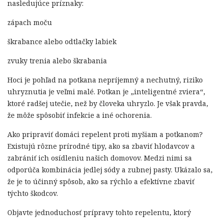
nasledujúce príznaky:
zápach moču
škrabance alebo odtlačky labiek
zvuky trenia alebo škrabania
Hoci je pohľad na potkana nepríjemný a nechutný, riziko
uhryznutia je veľmi malé. Potkan je „inteligentné zviera“,
ktoré radšej utečie, než by človeka uhryzlo. Je však pravda,
že môže spôsobiť infekcie a iné ochorenia.
Ako pripraviť domáci repelent proti myšiam a potkanom?
Existujú rôzne prírodné tipy, ako sa zbaviť hlodavcov a
zabrániť ich osídleniu našich domovov. Medzi nimi sa
odporúča kombinácia jedlej sódy a zubnej pasty. Ukázalo sa,
že je to účinný spôsob, ako sa rýchlo a efektívne zbaviť
týchto škodcov.
Objavte jednoduchosť prípravy tohto repelentu, ktorý