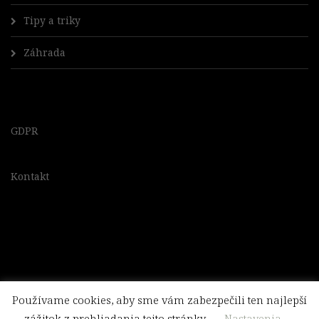
Tipy a triky
Záhrada
GDPR
Kontakt
Používame cookies, aby sme vám zabezpečili ten najlepší
zážitok z prehliadania tejto stránky.
Nastavenia