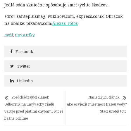
Jedlá sóda skutočne spôsobuje smrť týchto škodcov.
zdroj: santeplusmag, wikihow.com, express.co.uk, Obrázok
na obálke: pixabay.com/
Alexas_Fotos
,
myši
tipy a triky
Facebook
Twitter
Linkedin
Predchádzajúci článok
Nasledujúci článok
Odborník na umývačky riadu
Ako osviežiť miestnosť fľašou vody?
varuje pred piatimi chybami, ktoré
Stačí urobiť toto
bežne robíme