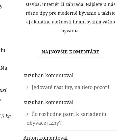
stavba, interiér či záhrada. Nájdete u nás
ky
rôzne tipy pre moderné bývanie a takisto
aj aktuálne možnosti financovania vášho
bývania.
elu
NAJNOVŠIE KOMENTÁRE
. Na
zuzuhan
komentoval
Jedovaté rastliny, na tieto pozor!
usí
y
zuzuhan
komentoval
Čo rozhodne patrí k zariadeniu
 5 kg
obývacej izby?
Anton
komentoval