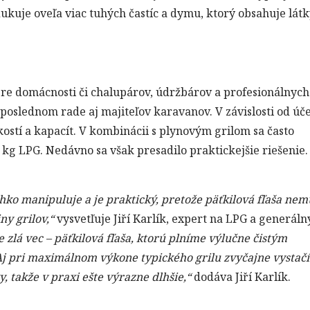
ukuje oveľa viac tuhých častíc a dymu, ktorý obsahuje lát
pre domácnosti či chalupárov, údržbárov a profesionálnych
poslednom rade aj majiteľov karavanov. V závislosti od úč
ľkostí a kapacít. V kombinácii s plynovým grilom sa často
0 kg LPG. Nedávno sa však presadilo praktickejšie riešenie
ko manipuluje a je praktický, pretože päťkilová fľaša nem
ny grilov,“
vysvetľuje Jiří Karlík, expert na LPG a generáln
 zlá vec – päťkilová fľaša, ktorú plníme výlučne čistým
 Aj pri maximálnom výkone typického grilu zvyčajne vystačí
 takže v praxi ešte výrazne dlhšie,“
dodáva Jiří Karlík.