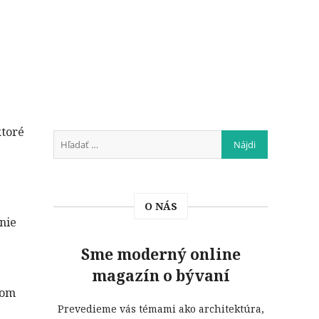
ktoré
O NÁS
nie
Sme moderný online
magazín o bývaní
tom
Prevedieme vás témami ako architektúra,