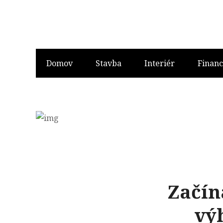
Domov
Stavba
Interiér
Financ
Začín
vý