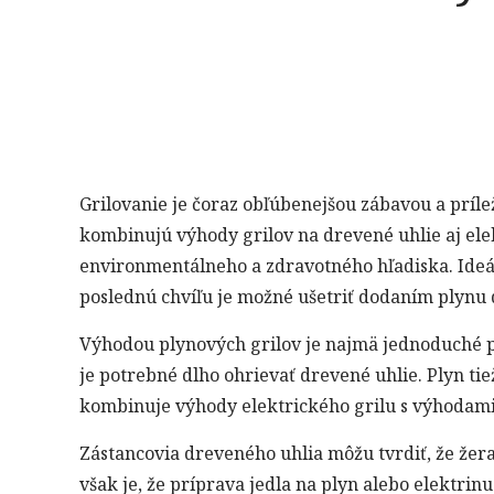
Grilovanie je čoraz obľúbenejšou zábavou a prílež
kombinujú výhody grilov na drevené uhlie aj ele
environmentálneho a zdravotného hľadiska. Ideá
poslednú chvíľu je možné ušetriť dodaním plynu 
Výhodou plynových grilov je najmä jednoduché po
je potrebné dlho ohrievať drevené uhlie. Plyn t
kombinuje výhody elektrického grilu s výhodami 
Zástancovia dreveného uhlia môžu tvrdiť, že žer
však je, že príprava jedla na plyn alebo elektrin