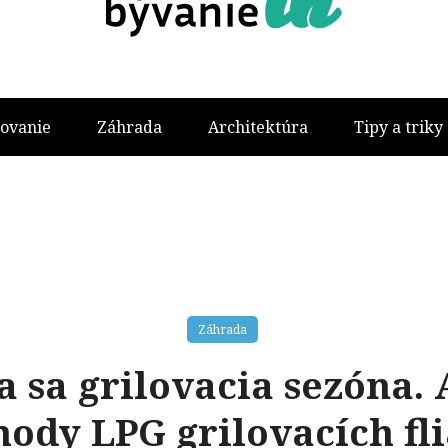
ovanie
Záhrada
Architektúra
Tipy a triky
Záhrada
a sa grilovacia sezóna. 
hody LPG grilovacích fli