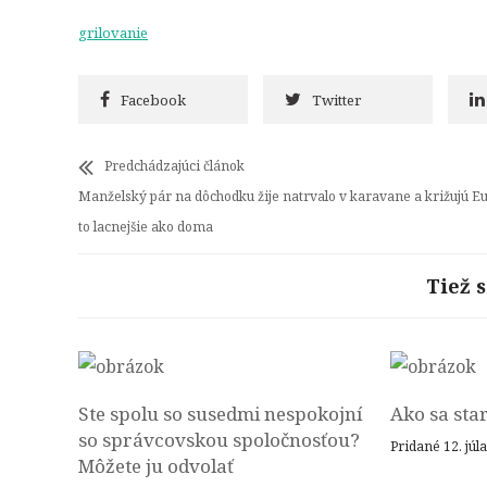
grilovanie
Facebook
Twitter
Predchádzajúci článok
Manželský pár na dôchodku žije natrvalo v karavane a križujú Eu
to lacnejšie ako doma
Tiež 
Ste spolu so susedmi nespokojní
Ako sa sta
so správcovskou spoločnosťou?
Pridané 12. júl
Môžete ju odvolať