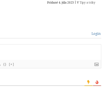
|
Pridané 4. júla 2023
V
Tipy a triky
Login
{}
[+]