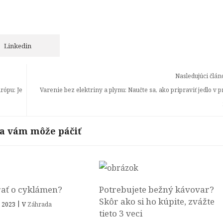
Linkedin
Nasledujúci člán
rópu: Je
Varenie bez elektriny a plynu: Naučte sa, ako pripraviť jedlo v 
sa vám môže páčiť
rať o cyklámen?
Potrebujete bežný kávovar?
Skôr ako si ho kúpite, zvážte
|
a 2023
V
Záhrada
tieto 3 veci