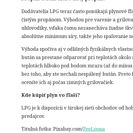
Dodávatelia LPG teraz často ponúkajú plynové fľ
čistým propánom. Výhodou pre varenie a grilova
uhľovodíky, vďaka čomu nezanecháva žiadne škvrn
absolútne minimum síry, takže jeho spaľovanie ne
Výhoda spočíva aj v odlišných fyzikálnych vlastno
bután sa prestane odparovať pri teplotách okolo n
teplotách hlboko pod bodom mrazu (až do mínus 
bez toho, aby ste nechali nespálený bután. Pret
oceníte ich aj počas zimných grilovačiek.
Kde kúpiť plyn vo fľaši?
LPG je k dispozícii v širokej sieti obchodov od h
predajcov.
Titulná fotka: Pixabay.com/
FeeLoona