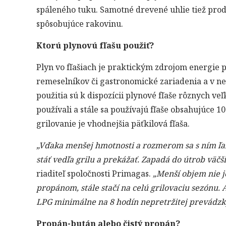
spáleného tuku. Samotné drevené uhlie tiež prod
spôsobujúce rakovinu.
Ktorú plynovú fľašu použiť?
Plyn vo fľašiach je praktickým zdrojom energie 
remeselníkov či gastronomické zariadenia a v ne
použitia sú k dispozícii plynové fľaše rôznych ve
používali a stále sa používajú fľaše obsahujúce 1
grilovanie je vhodnejšia päťkilová fľaša.
„Vďaka menšej hmotnosti a rozmerom sa s ním ľah
stáť vedľa grilu a prekážať. Zapadá do útrob väčši
riaditeľ spoločnosti Primagas.
„Menší objem nie je
propánom, stále stačí na celú grilovaciu sezónu.
LPG minimálne na 8 hodín nepretržitej prevádzky,
Propán-bután alebo čistý propán?