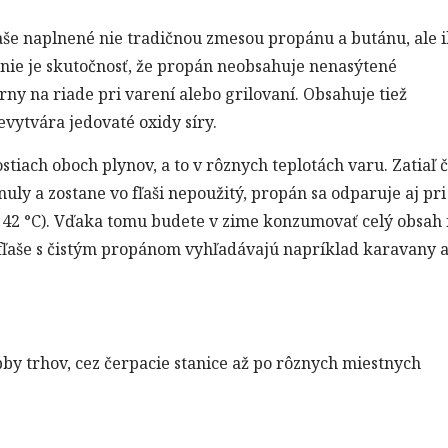
aše naplnené nie tradičnou zmesou propánu a butánu, ale 
nie je skutočnosť, že propán neobsahuje nenasýtené
y na riade pri varení alebo grilovaní. Obsahuje tiež
vytvára jedovaté oxidy síry.
stiach oboch plynov, a to v rôznych teplotách varu. Zatiaľ 
uly a zostane vo fľaši nepoužitý, propán sa odparuje aj pri
42 °C). Vďaka tomu budete v zime konzumovať celý obsah 
o fľaše s čistým propánom vyhľadávajú napríklad karavany 
obby trhov, cez čerpacie stanice až po rôznych miestnych