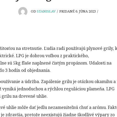
OD
STANISLAV
/
PRIDANÉ 6. JÚNA 2023
/
itosťou na stretnutie. Ľudia radi používajú plynové grily, 
ktrické. LPG je dobrou voľbou z praktického,
lne sú 5kg fľaše naplnené čistým propánom. Udalosti na
do 3 hodín od objednania.
užívanie a údržba. Zapálenie grilu je otázkou okamihu a 
iež vyniká jednoduchou a rýchlou reguláciou plameňa. LPG
grilu na drevené uhlie.
avé uhlie môže dať jedlu nezameniteľnú chuť a arómu. Fak
u je zdravšia, pretože neexistujú žiadne škodlivé výpary zo