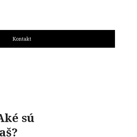
Kontakt
Aké sú
aš?