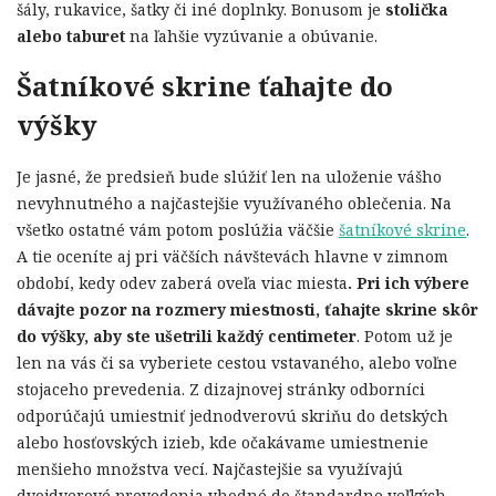
šály, rukavice, šatky či iné doplnky. Bonusom je
stolička
alebo taburet
na ľahšie vyzúvanie a obúvanie.
Šatníkové skrine ťahajte do
výšky
Je jasné, že predsieň bude slúžiť len na uloženie vášho
nevyhnutného a najčastejšie využívaného oblečenia. Na
všetko ostatné vám potom poslúžia väčšie
šatníkové skrine
.
A tie oceníte aj pri väčších návštevách hlavne v zimnom
období, kedy odev zaberá oveľa viac miesta
. Pri ich vý
bere
d
ávajte pozor na rozmery miestnosti, ťahajte skrine skô
r
do v
ýšky, aby ste ušetrili každý
centimeter
. Potom už je
len na vás či sa vyberiete cestou vstavaného, alebo voľne
stojaceho prevedenia. Z dizajnovej stránky odborníci
odporúčajú umiestniť jednodverovú skriňu do detských
alebo hosťovských izieb, kde očakávame umiestnenie
menšieho množstva vecí. Najčastejšie sa využívajú
dvojdverové prevedenia vhodné do štandardne veľkých