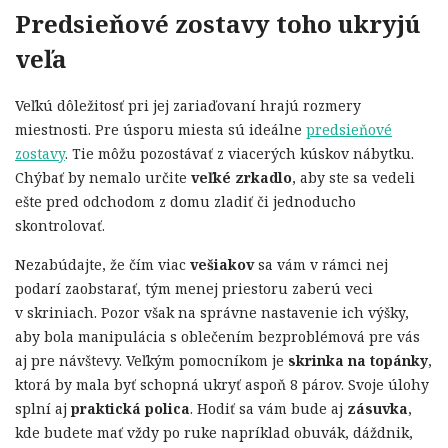
Predsieňové zostavy toho ukryjú
veľa
Veľkú dôležitosť pri jej zariaďovaní hrajú rozmery
miestnosti. Pre úsporu miesta sú ideálne
predsieňové
zostavy
. Tie môžu pozostávať z viacerých kúskov nábytku.
Chýbať by nemalo určite
veľk
é
zrkadlo
, aby ste sa vedeli
ešte pred odchodom z domu zladiť či jednoducho
skontrolovať.
Nezabúdajte, že čím viac
vešiakov
sa vám v rámci nej
podarí zaobstarať, tým menej priestoru zaberú veci
v skriniach. Pozor však na správne nastavenie ich výšky,
aby bola manipulácia s oblečením bezproblémová pre vás
aj pre návštevy. Veľkým pomocníkom je
skrinka na topánky
,
ktorá by mala byť schopná ukryť aspoň 8 párov. Svoje úlohy
splní aj
praktická polica
. Hodiť sa vám bude aj
zásuvka
,
kde budete mať vždy po ruke napríklad obuvák, dáždnik,