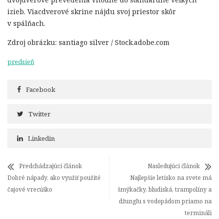
izieb. Viacdverové skrine nájdu svoj priestor skôr
v spálňach.
Zdroj obrázku: santiago silver / Stock.adobe.com
predsieň
Facebook
Twitter
Linkedin
Predchádzajúci článok
Nasledujúci článok
Dobré nápady, ako využiť použité
Najlepšie letisko na svete má
čajové vrecúško
šmýkačky, bludiská, trampolíny a
džungľu s vodopádom priamo na
termináli