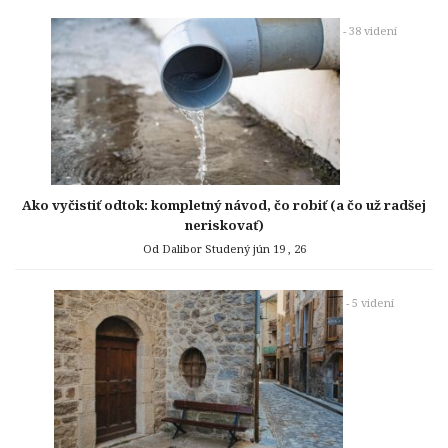
- 38 videní
Ako vyčistiť odtok: kompletný návod, čo robiť (a čo už radšej
neriskovať)
Od Dalibor Studený
jún 19 , 26
- 5 videní