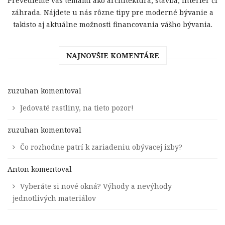
Prevedieme vás témami ako architektúra, stavba, interiér či
záhrada. Nájdete u nás rôzne tipy pre moderné bývanie a
takisto aj aktuálne možnosti financovania vášho bývania.
NAJNOVŠIE KOMENTÁRE
zuzuhan
komentoval
Jedovaté rastliny, na tieto pozor!
zuzuhan
komentoval
Čo rozhodne patrí k zariadeniu obývacej izby?
Anton
komentoval
Vyberáte si nové okná? Výhody a nevýhody
jednotlivých materiálov