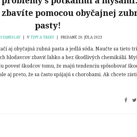
 problémy s potkanmi a myšami
h zbavíte pomocou obyčajnej zub
pasty!
D
STANISLAV
|
V
TIPY A TRIKY
|
PRIDANÉ 20. JÚLA 2023
čí aj obyčajná zubná pasta a jedlá sóda. Naučte sa tieto tr
ch hlodavcov zbaviť ľahko a bez škodlivých chemikálií. Myš
ju povesť škodcov tomu, že majú tendenciu spôsobovať ško
e aj preto, že sa často spájajú s chorobami. Ak chcete zisti