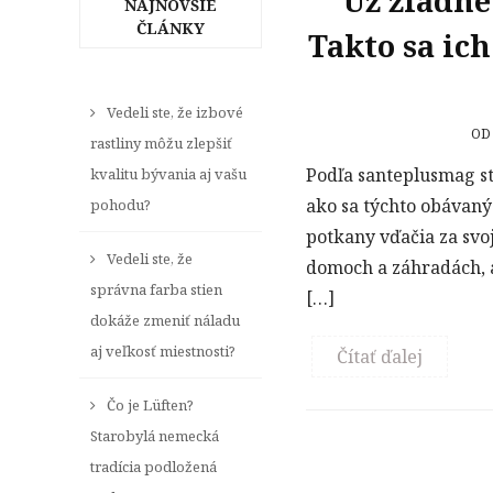
Už žiadne
NAJNOVŠIE
ČLÁNKY
Takto sa ic
Vedeli ste, že izbové
O
rastliny môžu zlepšiť
Podľa santeplusmag sta
kvalitu bývania aj vašu
ako sa týchto obávaný
pohodu?
potkany vďačia za svo
Vedeli ste, že
domoch a záhradách, al
správna farba stien
[…]
dokáže zmeniť náladu
aj veľkosť miestnosti?
Čítať ďalej
Čo je Lüften?
Starobylá nemecká
tradícia podložená