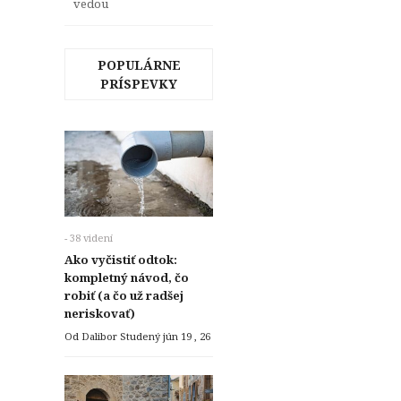
vedou
POPULÁRNE
PRÍSPEVKY
- 38 videní
Ako vyčistiť odtok:
kompletný návod, čo
robiť (a čo už radšej
neriskovať)
Od Dalibor Studený
jún 19 , 26