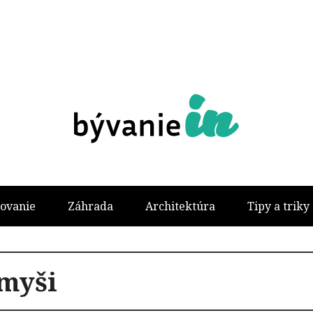
ovanie
Záhrada
Architektúra
Tipy a triky
myši