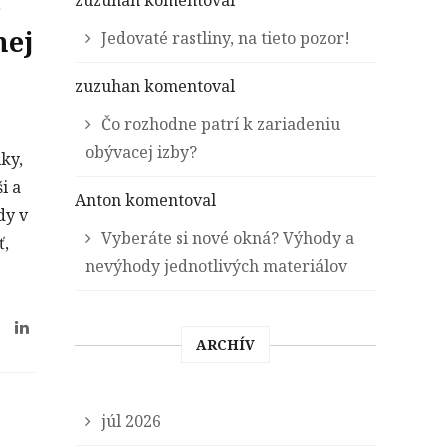
:
zuzuhan
komentoval
nej
Jedovaté rastliny, na tieto pozor!
zuzuhan
komentoval
Čo rozhodne patrí k zariadeniu
obývacej izby?
iky,
i a
Anton
komentoval
dy v
Vyberáte si nové okná? Výhody a
ť,
nevýhody jednotlivých materiálov
ARCHÍV
júl 2026