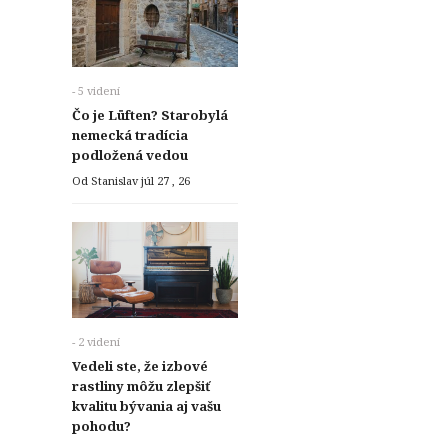
- 5 videní
Čo je Lüften? Starobylá
nemecká tradícia
podložená vedou
Od Stanislav
júl 27 , 26
- 2 videní
Vedeli ste, že izbové
rastliny môžu zlepšiť
kvalitu bývania aj vašu
pohodu?