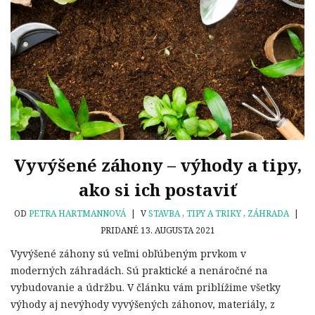
Vyvýšené záhony – výhody a tipy,
ako si ich postaviť
OD
PETRA HARTMANNOVÁ
|
V
STAVBA
,
TIPY A TRIKY
,
ZÁHRADA
|
PRIDANÉ 13. AUGUSTA 2021
Vyvýšené záhony sú veľmi obľúbeným prvkom v
moderných záhradách. Sú praktické a nenáročné na
vybudovanie a údržbu. V článku vám priblížime všetky
výhody aj nevýhody vyvýšených záhonov, materiály, z