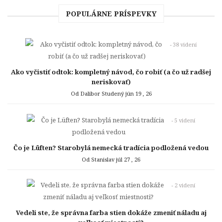
POPULÁRNE PRÍSPEVKY
- 38 videní
Ako vyčistiť odtok: kompletný návod, čo robiť (a čo už radšej
neriskovať)
Od Dalibor Studený
jún 19 , 26
- 5 videní
Čo je Lüften? Starobylá nemecká tradícia podložená vedou
Od Stanislav
júl 27 , 26
- 2 videní
Vedeli ste, že správna farba stien dokáže zmeniť náladu aj