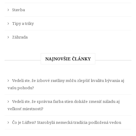
Stavba
Tipy a triky
Záhrada
NAJNOVŠIE ČLÁNKY
Vedeli ste, že izbové rastliny môžu zlepšiť kvalitu bývania aj
vašu pohodu?
Vedeli ste, že správna farba stien dokáže zmeniť náladu aj
veľkosť miestnosti?
Čo je Lüften? Starobylá nemecká tradícia podložená vedou