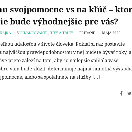
u svojpomocne vs na kľúč – kto
ie bude výhodnejšie pre vás?
RAJKA
|
V
FINANCOVANIE
,
TIPY A TRIKY
|
PRIDANÉ 11. MÁJA 2023
ľkou udalosťou v živote človeka. Pokiaľ si raz postavíte
 s najväčšou pravdepodobnosťou v nej budete bývať roky, 
áve preto záleží na tom, aby čo najlepšie spĺňala vaše
obre vám bude slúžiť, determinuje najmä samotná výstavba
ojpomocne, alebo sa spoľahnete na služby […]