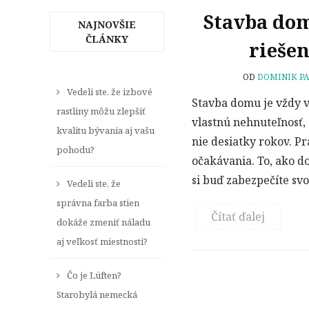
Stavba dom
NAJNOVŠIE
ČLÁNKY
riešen
OD
DOMINIK PA
Vedeli ste, že izbové
Stavba domu je vždy ve
rastliny môžu zlepšiť
vlastnú nehnuteľnosť,
kvalitu bývania aj vašu
nie desiatky rokov. Pr
pohodu?
očakávania. To, ako d
si buď zabezpečíte sv
Vedeli ste, že
správna farba stien
Čítať ďalej
dokáže zmeniť náladu
aj veľkosť miestnosti?
Čo je Lüften?
Starobylá nemecká