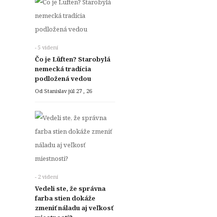
- 5 videní
Čo je Lüften? Starobylá
nemecká tradícia
podložená vedou
Od Stanislav
júl 27 , 26
- 2 videní
Vedeli ste, že správna
farba stien dokáže
zmeniť náladu aj veľkosť