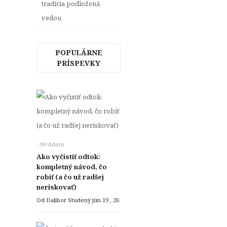
tradícia podložená
vedou
POPULÁRNE
PRÍSPEVKY
- 38 videní
Ako vyčistiť odtok:
kompletný návod, čo
robiť (a čo už radšej
neriskovať)
Od Dalibor Studený
jún 19 , 26