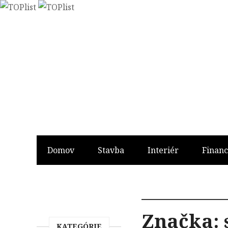
Domov
Stavba
Interiér
Financ
Značka:
KATEGÓRIE