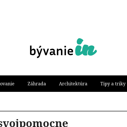
ovanie
Záhrada
Architektúra
Tipy a triky
svojpomocne