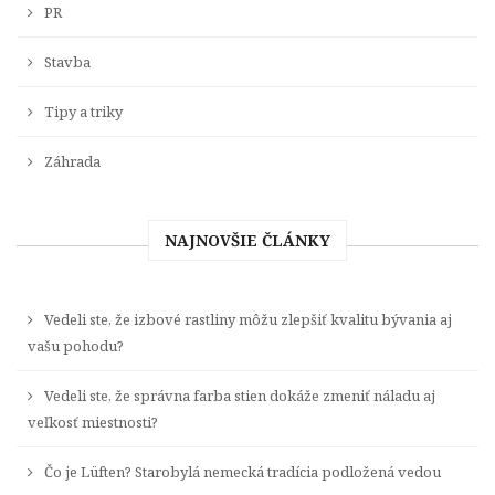
PR
Stavba
Tipy a triky
Záhrada
NAJNOVŠIE ČLÁNKY
Vedeli ste, že izbové rastliny môžu zlepšiť kvalitu bývania aj
vašu pohodu?
Vedeli ste, že správna farba stien dokáže zmeniť náladu aj
veľkosť miestnosti?
Čo je Lüften? Starobylá nemecká tradícia podložená vedou