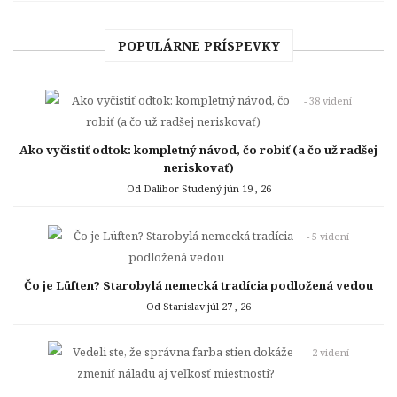
POPULÁRNE PRÍSPEVKY
- 38 videní
Ako vyčistiť odtok: kompletný návod, čo robiť (a čo už radšej
neriskovať)
Od Dalibor Studený
jún 19 , 26
- 5 videní
Čo je Lüften? Starobylá nemecká tradícia podložená vedou
Od Stanislav
júl 27 , 26
- 2 videní