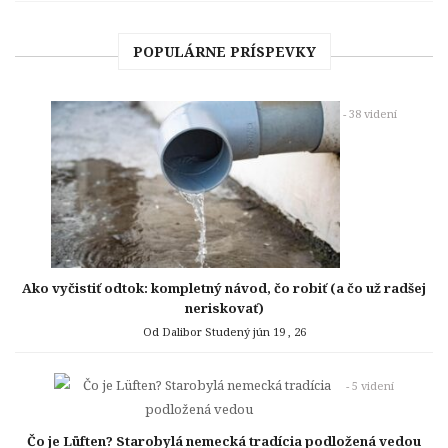
POPULÁRNE PRÍSPEVKY
- 38 videní
Ako vyčistiť odtok: kompletný návod, čo robiť (a čo už radšej
neriskovať)
Od Dalibor Studený
jún 19 , 26
- 5 videní
Čo je Lüften? Starobylá nemecká tradícia podložená vedou