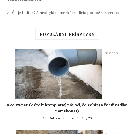
Čo je Lüften? Starobylá nemecká tradícia podložená vedou
POPULÁRNE PRÍSPEVKY
- 38 videní
Ako vyčistiť odtok: kompletný návod, čo robiť (a čo už radšej
neriskovať)
Od Dalibor Studený
jún 19 , 26