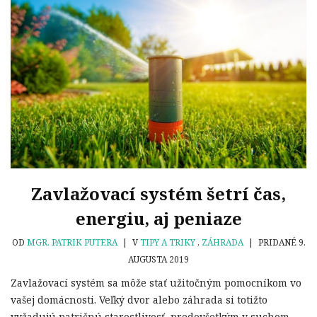
Zavlažovací systém šetrí čas,
energiu, aj peniaze
OD
MGR. PATRIK PUTERA
|
V
TIPY A TRIKY
,
ZÁHRADA
|
PRIDANÉ 9.
AUGUSTA 2019
Zavlažovací systém sa môže stať užitočným pomocníkom vo
vašej domácnosti. Veľký dvor alebo záhrada si totižto
vyžadujú patričnú starostlivosť, predovšetkým v suchom