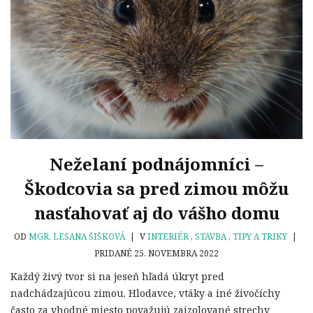
Neželaní podnájomníci –
Škodcovia sa pred zimou môžu
nasťahovať aj do vášho domu
OD
MGR. LESANA ŠIŠKOVÁ
|
V
INTERIÉR
,
STAVBA
,
TIPY A TRIKY
|
PRIDANÉ 25. NOVEMBRA 2022
Každý živý tvor si na jeseň hľadá úkryt pred
nadchádzajúcou zimou. Hlodavce, vtáky a iné živočíchy
často za vhodné miesto považujú zaizolované strechy