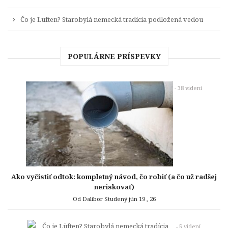
Čo je Lüften? Starobylá nemecká tradícia podložená vedou
POPULÁRNE PRÍSPEVKY
- 38 videní
Ako vyčistiť odtok: kompletný návod, čo robiť (a čo už radšej
neriskovať)
Od Dalibor Studený
jún 19 , 26
- 5 videní