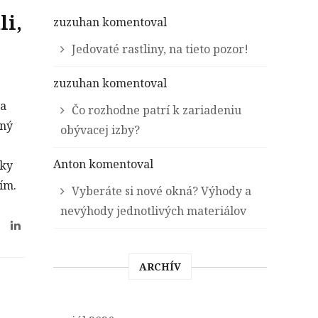
li,
zuzuhan
komentoval
Jedovaté rastliny, na tieto pozor!
zuzuhan
komentoval
za
Čo rozhodne patrí k zariadeniu
aný
obývacej izby?
Anton
komentoval
oky
tím.
Vyberáte si nové okná? Výhody a
nevýhody jednotlivých materiálov
ARCHÍV