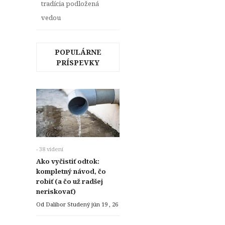
tradícia podložená
vedou
POPULÁRNE
PRÍSPEVKY
- 38 videní
Ako vyčistiť odtok:
kompletný návod, čo
robiť (a čo už radšej
neriskovať)
Od Dalibor Studený
jún 19 , 26