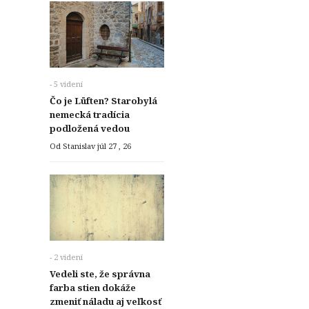
- 5 videní
Čo je Lüften? Starobylá
nemecká tradícia
podložená vedou
Od Stanislav
júl 27 , 26
- 2 videní
Vedeli ste, že správna
farba stien dokáže
zmeniť náladu aj veľkosť