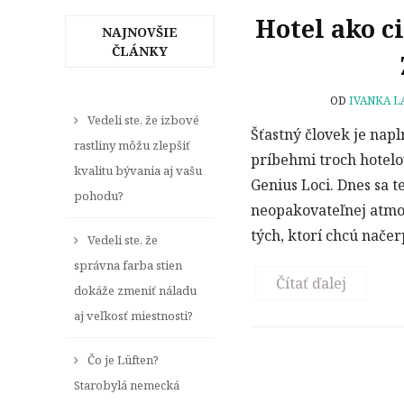
Hotel ako ci
NAJNOVŠIE
ČLÁNKY
OD
IVANKA L
Vedeli ste, že izbové
Šťastný človek je napl
rastliny môžu zlepšiť
príbehmi troch hotelo
kvalitu bývania aj vašu
Genius Loci. Dnes sa t
pohodu?
neopakovateľnej atmos
tých, ktorí chcú načer
Vedeli ste, že
správna farba stien
Čítať ďalej
dokáže zmeniť náladu
aj veľkosť miestnosti?
Čo je Lüften?
Starobylá nemecká