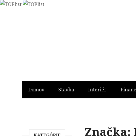
Domov
Stavba
Interiér
Financ
Značka:
KATEGÓRIE