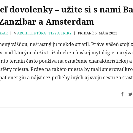
eľ dovolenky – užite si s nami Ba
Zanzibar a Amsterdam
APAR
|
V
ARCHITEKTÚRA
,
TIPY A TRIKY
|
PRIDANÉ 6. MÁJA 2022
nený vášňou, nešťastný ju niekde stratil. Práve vášeň stojí 
v, nad ktorými drží stráž duch z rímskej mytológie, nazýv
ento termín často používa na označenie charakteristickej a
féry miesta. Práve na takéto miesta by mali smerovať kr
pať energiu a nájsť cez príbehy iných aj svoju cestu za šťas