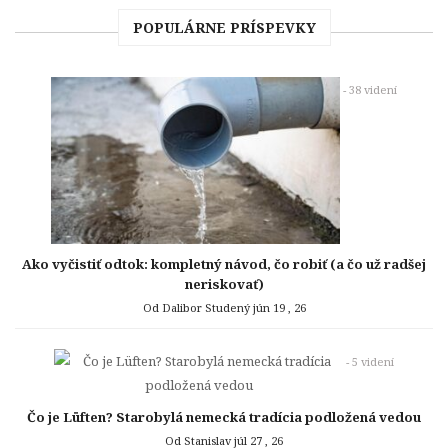
POPULÁRNE PRÍSPEVKY
- 38 videní
Ako vyčistiť odtok: kompletný návod, čo robiť (a čo už radšej
neriskovať)
Od Dalibor Studený
jún 19 , 26
- 5 videní
Čo je Lüften? Starobylá nemecká tradícia podložená vedou
Od Stanislav
júl 27 , 26