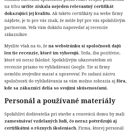
na trhu
určite získala nejeden relevantný certifikát
dokazujúci jej kvalitu.
Ak takéto certifikáty na webe firmy
nájdete, je to pre vás znak, že môže byť pre vás spoľahlivým
partnerom. Veľa vám dokážu napovedať aj recenzie
zákazníkov.
Myslite však na to, že
na webstránku si spoločnosti dajú
len tie recenzie, ktoré im vyhovujú.
Teda, iba pozitívne,
ktoré sú neraz falošné. Spoľahlivým ukazovateľom sú
recenzie priamo vo vyhľadávaní Google. Tie si firmy
nemôžu svojvoľne mazať a upravovať. Po zadaní názvu
spoločnosti do vyhľadávania sa vám možno zobrazia aj
fóra,
kde sa zákazníci delia so svojimi skúsenosťami.
Personál a používané materiály
Spoľahliví dodávatelia pri stavbe a renovácii domu by mali
zamestnávať vzdelaných ľudí, čo neraz potvrdzujú aj
certifikátmi o rôznych školeniach.
Firma, ktorej personál