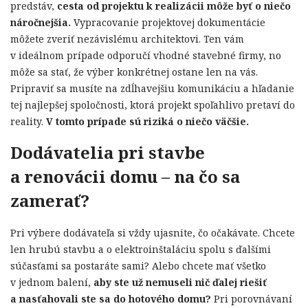
predstáv,
cesta od projektu k realizácii môže byť o niečo
náročnejšia.
Vypracovanie projektovej dokumentácie
môžete zveriť nezávislému architektovi. Ten vám
v ideálnom prípade odporučí vhodné stavebné firmy, no
môže sa stať, že výber konkrétnej ostane len na vás.
Pripraviť sa musíte na zdĺhavejšiu komunikáciu a hľadanie
tej najlepšej spoločnosti, ktorá projekt spoľahlivo pretaví do
reality.
V tomto prípade sú riziká o niečo väčšie.
Dodávatelia pri stavbe
a renovácii domu – na čo sa
zamerať?
Pri výbere dodávateľa si vždy ujasnite, čo očakávate. Chcete
len hrubú stavbu a o elektroinštaláciu spolu s ďalšími
súčasťami sa postaráte sami? Alebo chcete mať všetko
v jednom balení,
aby ste už nemuseli nič ďalej riešiť
a nasťahovali ste sa do hotového domu?
Pri porovnávaní