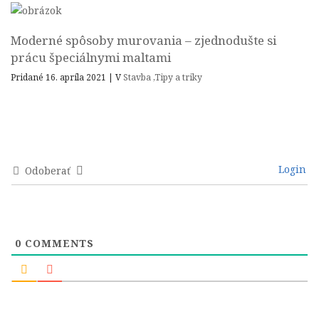
Moderné spôsoby murovania – zjednodušte si
prácu špeciálnymi maltami
Pridané 16. apríla 2021
|
V
Stavba
,
Tipy a triky
Login
Odoberať
0
COMMENTS