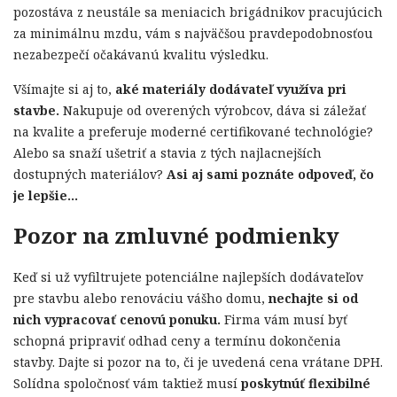
pozostáva z neustále sa meniacich brigádnikov pracujúcich
za minimálnu mzdu, vám s najväčšou pravdepodobnosťou
nezabezpečí očakávanú kvalitu výsledku.
Všímajte si aj to,
aké materiály dodávateľ využíva pri
stavbe.
Nakupuje od overených výrobcov, dáva si záležať
na kvalite a preferuje moderné certifikované technológie?
Alebo sa snaží ušetriť a stavia z tých najlacnejších
dostupných materiálov?
Asi aj sami poznáte odpoveď, čo
je lepšie…
Pozor na zmluvné podmienky
Keď si už vyfiltrujete potenciálne najlepších dodávateľov
pre stavbu alebo renováciu vášho domu,
nechajte si od
nich vypracovať cenovú ponuku.
Firma vám musí byť
schopná pripraviť odhad ceny a termínu dokončenia
stavby. Dajte si pozor na to, či je uvedená cena vrátane DPH.
Solídna spoločnosť vám taktiež musí
poskytnúť flexibilné