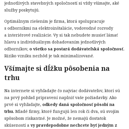
jednotlivých stavebných spoločností si vždy všímajte, aké
služby poskytujú.
Optimálnym riešením je firma, ktorá spolupracuje
s odborníkmi na elektroinštalácie, vodovodné rozvody
a interiérové realizácie. Vy si tak nebudete musieť lámať
hlavu s individuálnym dohadovaním jednotlivých
odborníkov,
o všetko sa postará dodávateľská spoločnosť.
Riziko vzniku nezhôd je tak minimalizované.
Všímajte si dĺžku pôsobenia na
trhu
Na internete si vyhľadajte čo najviac dodávateľov, ktorí sú
na prvý pohľad pripravení naplniť vaše požiadavky. Ako
prvé si vyhľadajte,
odkedy daná spoločnosť pôsobí na
trhu.
Mladé firmy, ktoré fungujú len rok či dva, sú svojím
spôsobom riskantné. Je možné, že nemajú dostatok
skúseností a
vy pravdepodobne nechcete byť jedným z