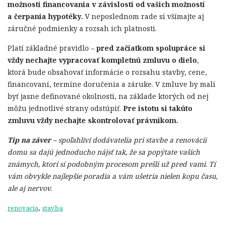
možnosti financovania v závislosti od vašich možností
a čerpania hypotéky.
V neposlednom rade si všímajte aj
záručné podmienky a rozsah ich platnosti.
Platí základné pravidlo –
pred začiatkom spolupráce si
vždy nechajte vypracovať kompletnú zmluvu o dielo
,
ktorá bude obsahovať informácie o rozsahu stavby, cene,
financovaní, termíne doručenia a záruke. V zmluve by mali
byť jasne definované okolnosti, na základe ktorých od nej
môžu jednotlivé strany odstúpiť.
Pre istotu si takúto
zmluvu vždy nechajte skontrolovať právnikom.
Tip na záver –
spoľahliví dodávatelia pri stavbe a renovácii
domu sa dajú jednoducho nájsť tak, že sa popýtate vašich
známych, ktorí si podobným procesom prešli už pred vami. Tí
vám obvykle najlepšie poradia a vám ušetria nielen kopu času,
ale aj nervov.
,
renovacia
stavba