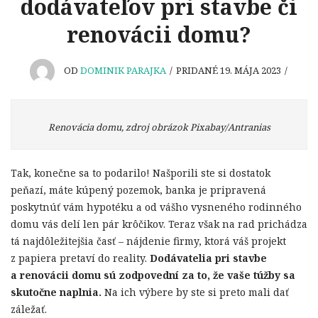
dodávateľov pri stavbe či
renovácii domu?
OD
DOMINIK PARAJKA
/
PRIDANÉ 19. MÁJA 2023
/
Renovácia domu, zdroj obrázok Pixabay/Antranias
Tak, konečne sa to podarilo! Našporili ste si dostatok
peňazí, máte kúpený pozemok, banka je pripravená
poskytnúť vám hypotéku a od vášho vysneného rodinného
domu vás delí len pár krôčikov. Teraz však na rad prichádza
tá najdôležitejšia časť – nájdenie firmy, ktorá váš projekt
z papiera pretaví do reality.
Dodávatelia pri stavbe
a renovácii domu sú zodpovední za to, že vaše túžby sa
skutočne naplnia.
Na ich výbere by ste si preto mali dať
záležať.