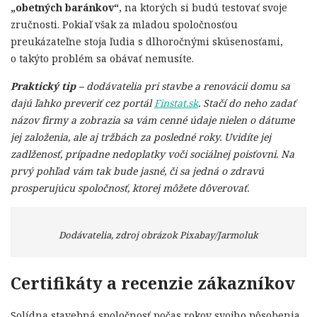
„obetných baránkov“
, na ktorých si budú testovať svoje
zručnosti. Pokiaľ však za mladou spoločnosťou
preukázateľne stoja ľudia s dlhoročnými skúsenosťami,
o takýto problém sa obávať nemusíte.
Praktický tip –
dodávatelia pri stavbe a renovácii domu sa
dajú ľahko preveriť cez portál
Finstat.sk
. Stačí do neho zadať
názov firmy a zobrazia sa vám cenné údaje nielen o dátume
jej založenia, ale aj tržbách za posledné roky. Uvidíte jej
zadlženosť, prípadne nedoplatky voči sociálnej poisťovni. Na
prvý pohľad vám tak bude jasné, či sa jedná o zdravú
prosperujúcu spoločnosť, ktorej môžete dôverovať.
Dodávatelia, zdroj obrázok Pixabay/Jarmoluk
Certifikáty a recenzie zákazníkov
Solídna stavebná spoločnosť počas rokov svojho pôsobenia