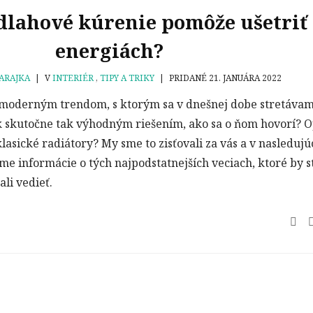
lahové kúrenie pomôže ušetriť
energiách?
ARAJKA
|
V
INTERIÉR
,
TIPY A TRIKY
|
PRIDANÉ 21. JANUÁRA 2022
 moderným trendom, s ktorým sa v dnešnej dobe stretáva
šak skutočne tak výhodným riešením, ako sa o ňom hovorí? O
lasické radiátory? My sme to zisťovali za vás a v nasledujú
e informácie o tých najpodstatnejších veciach, ktoré by s
li vedieť.