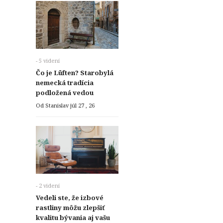
- 5 videní
Čo je Lüften? Starobylá
nemecká tradícia
podložená vedou
Od Stanislav
júl 27 , 26
- 2 videní
Vedeli ste, že izbové
rastliny môžu zlepšiť
kvalitu bývania aj vašu