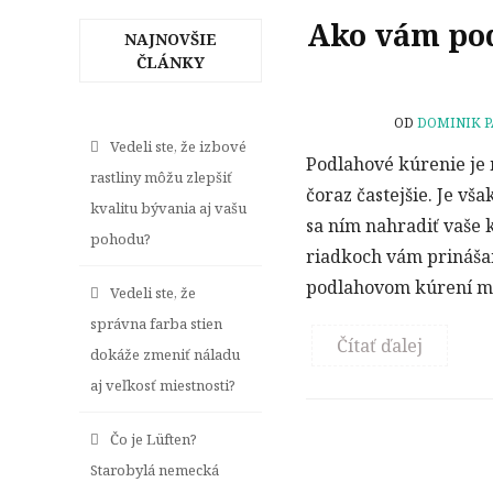
Ako vám pod
NAJNOVŠIE
ČLÁNKY
OD
DOMINIK P
Vedeli ste, že izbové
Podlahové kúrenie je
rastliny môžu zlepšiť
čoraz častejšie. Je v
kvalitu bývania aj vašu
sa ním nahradiť vaše k
pohodu?
riadkoch vám prinášam
podlahovom kúrení ma
Vedeli ste, že
správna farba stien
Čítať ďalej
dokáže zmeniť náladu
aj veľkosť miestnosti?
Čo je Lüften?
Starobylá nemecká