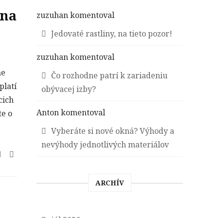
 na
zuzuhan
komentoval
Jedovaté rastliny, na tieto pozor!
zuzuhan
komentoval
me
Čo rozhodne patrí k zariadeniu
platí
obývacej izby?
cich
Anton
komentoval
te o
Vyberáte si nové okná? Výhody a
nevýhody jednotlivých materiálov
ARCHÍV