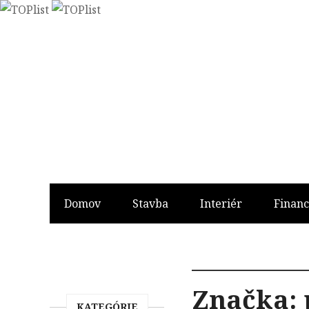
Domov
Stavba
Interiér
Financ
Značka:
KATEGÓRIE