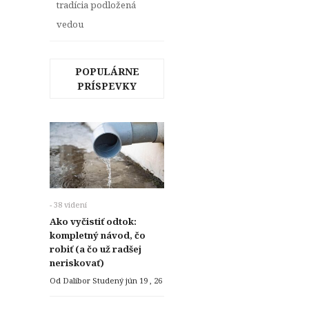
tradícia podložená
vedou
POPULÁRNE
PRÍSPEVKY
- 38 videní
Ako vyčistiť odtok:
kompletný návod, čo
robiť (a čo už radšej
neriskovať)
Od Dalibor Studený
jún 19 , 26