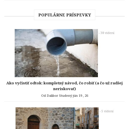
POPULÁRNE PRÍSPEVKY
- 38 videní
Ako vyčistiť odtok: kompletný návod, čo robiť (a čo už radšej
neriskovať)
Od Dalibor Studený
jún 19 , 26
- 5 videní