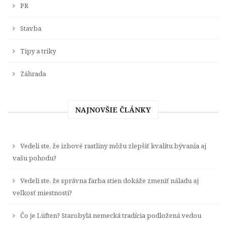
PR
Stavba
Tipy a triky
Záhrada
NAJNOVŠIE ČLÁNKY
Vedeli ste, že izbové rastliny môžu zlepšiť kvalitu bývania aj
vašu pohodu?
Vedeli ste, že správna farba stien dokáže zmeniť náladu aj
veľkosť miestnosti?
Čo je Lüften? Starobylá nemecká tradícia podložená vedou