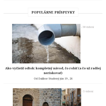
POPULÁRNE PRÍSPEVKY
- 38 videní
Ako vyčistiť odtok: kompletný návod, čo robiť (a čo už radšej
neriskovať)
Od Dalibor Studený
jún 19 , 26
- 5 videní