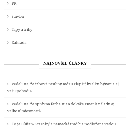
PR
Stavba
Tipy a triky
Záhrada
NAJNOVŠIE ČLÁNKY
Vedeli ste, že izbové rastliny môžu zlepšiť kvalitu bývania aj
vašu pohodu?
Vedeli ste, že správna farba stien dokáže zmeniť náladu aj
veľkosť miestnosti?
Čo je Lüften? Starobylá nemecká tradícia podložená vedou